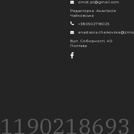
zmist.pl@gmail.com
Редакторка
:
Анастасія
Чайковська
+380502718025
anastasiia.chaikovska@zmis
Вул. Соборності, 40
:
Полтава
1190
218
693