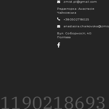
zmist.pl@gmail.com
Редакторка
:
Анастасія
Чайковська
+380502718025
anastasiia.chaikovska@zmis
Вул. Соборності, 40
:
Полтава
1190
218
693