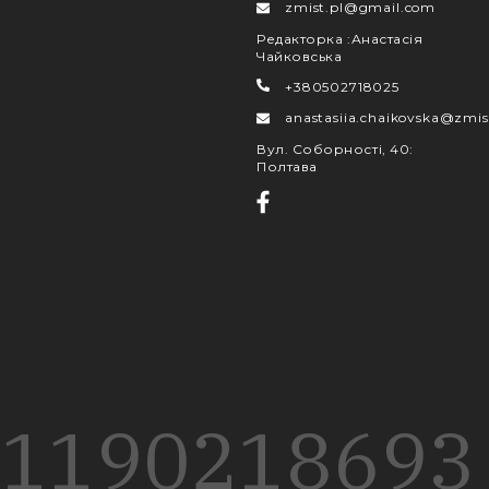
zmist.pl@gmail.com
Редакторка
:
Анастасія
Чайковська
+380502718025
anastasiia.chaikovska@zmis
Вул. Соборності, 40
:
Полтава
1190
218
693