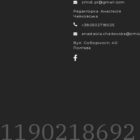
zmist.pl@gmail.com
Редакторка
:
Анастасія
Чайковська
+380502718025
anastasiia.chaikovska@zmis
Вул. Соборності, 40
:
Полтава
1190
218
692