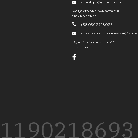
zmist.pl@gmail.com
Редакторка
:
Анастасія
Чайковська
+380502718025
anastasiia.chaikovska@zmis
Вул. Соборності, 40
:
Полтава
1190
218
693