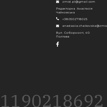
zmist.pl@gmail.com
Редакторка
:
Анастасія
Чайковська
+380502718025
anastasiia.chaikovska@zmis
Вул. Соборності, 40
:
Полтава
1190
218
692