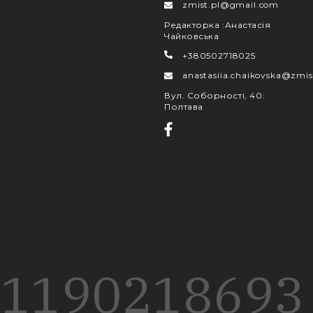
zmist.pl@gmail.com
Редакторка
:
Анастасія
Чайковська
+380502718025
anastasiia.chaikovska@zmis
Вул. Соборності, 40
:
Полтава
1190
218
693