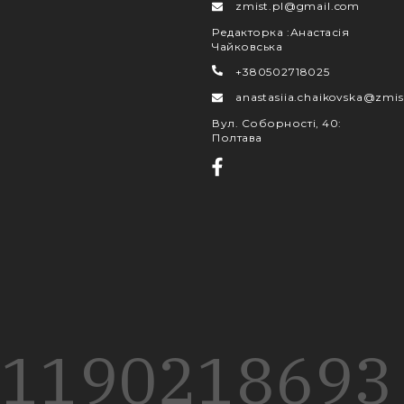
zmist.pl@gmail.com
Редакторка
:
Анастасія
Чайковська
+380502718025
anastasiia.chaikovska@zmis
Вул. Соборності, 40
:
Полтава
1190
218
693