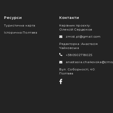
Ресурси
Контакти
Туристична карта
Керівник проєкту
:
Олексій Сердюков
Історична Полтава
zmist.pl@gmail.com
Редакторка
:
Анастасія
Чайковська
+380502718025
anastasiia.chaikovska@zmis
Вул. Соборності, 40
:
Полтава