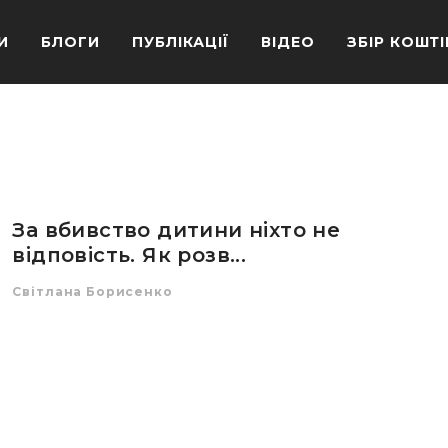
И
БЛОГИ
ПУБЛІКАЦІЇ
ВІДЕО
ЗБІР КОШТІ
За вбивство дитини ніхто не
відповість. Як розв...
Світлана Борисенко