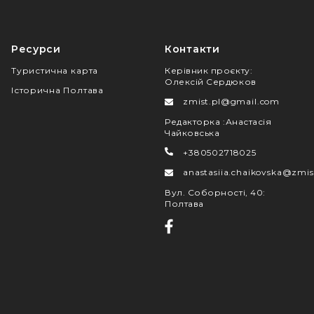
Ресурси
Контакти
Туристична карта
Керівник проєкту
:
Олексій Сердюков
Історична Полтава
zmist.pl@gmail.com
Редакторка
:
Анастасія
Чайковська
+380502718025
anastasiia.chaikovska@zmis
Вул. Соборності, 40
:
Полтава