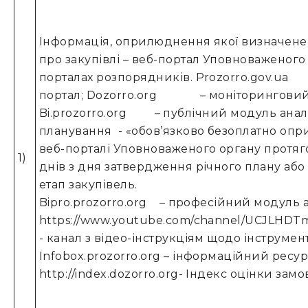
Інформація, оприлюднення якої визначене 
про закупівлі – веб-портал Уповноваженого 
порталах розпорядників. Prozorro.gov.ua
портал; Dozorro.org – моніторинговий 
Bi.prozorro.org – публічний модуль аналіт
планування - «обов’язково безоплатно оп
веб-порталі Уповноваженого органу протяг
1)
днів з дня затвердження річного плану або 
етап закупівель.
Bipro.prozorro.org – професійний модуль а
https://www.youtube.com/channel/UCJLHD
- канал з відео-інструкціям щодо інструмент
Infobox.prozorro.org – інформаційний ресур
http://index.dozorro.org- Індекс оцінки замо