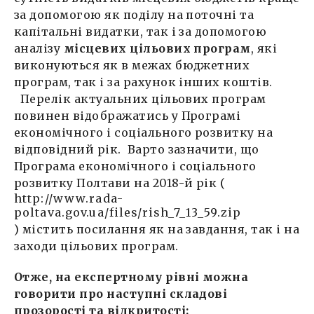
за допомогою як поділу на поточні та
капітальні видатки, так і за допомогою
аналізу
місцевих
цільових програм
, які
виконуються як в межах бюджетних
програм, так і за рахунок інших коштів.
Перелік актуальних цільових програм
повинен відображатись у Програмі
економічного і соціального розвитку на
відповідний рік. Варто зазначити, що
Програма економічного і соціального
розвитку Полтави на 2018-й рік (
http://www.rada-
poltava.gov.ua/files/rish_7_13_59.zip
) містить посилання як на завдання, так і на
заходи цільових програм.
Отже, на експертному рівні можна
говорити про наступні складові
прозорості та відкритості: