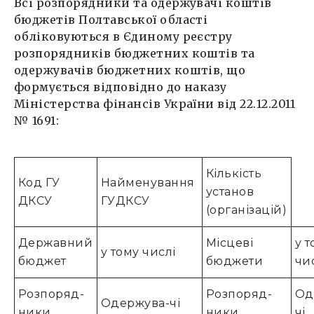
Всі розпорядники та одержувачі коштів
бюджетів Полтавської області
обліковуються в Єдиному реєстру
розпорядників бюджетних коштів та
одержувачів бюджетних коштів, що
формується відповідно до наказу
Міністерства фінансів України від 22.12.2011
№ 1691:
Кількість
Код ГУ
Найменування
установ
ДКСУ
ГУДКСУ
(організацій)
Державний
Місцеві
у 
у тому числі
бюджет
бюджети
чи
Розпоряд-
Розпоряд-
Од
Одержува-чі
ники
ники
чі