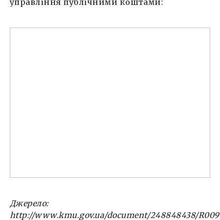
управління публічними коштами:
Джерело:
http
://
www
.
kmu
.
gov
.
ua
/
document
/248848438/
R
009