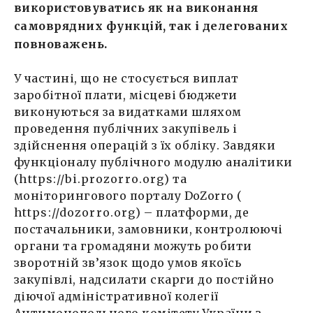
використовуватись як на виконання
самоврядних функцій, так і делегованих
повноважень.
У частині, що не стосується виплат
заробітної плати, місцеві бюджети
виконуються за видатками шляхом
проведення публічних закупівель і
здійснення операцій з їх обліку. Завдяки
функціоналу публічного модулю аналітики
(
https://bi.prozorro.org
) та
моніторингового порталу DoZorro (
https://dozorro.org
) – платформи, де
постачальники, замовники, контролюючі
органи та громадяни можуть робити
зворотній зв’язок щодо умов якоїсь
закупівлі, надсилати скарги до постійно
діючої адміністративної колегії
Антимонопольного комітету України з