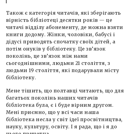
Також є категорія читачів, які зберігають
вірність бібліотеці десятки років — це
читачі відділу абонементу, де можна взяти
книги додому. Жінки, чоловіки, бабусі і
дідусі приводять спочатку своїх дітей, а
потім онуків у бібліотеку. Це зв’язок
поколінь, це зв’язок між нами
сьогоднішними, людьми 21 століття, з
людьми 19 століття, які подарували місту
бібліотеку.
Мене тішить, що полтавці читають, що для
багатьох поколінь наших читачів
бібліотека була, є і буде вірним другом.
Мені приємно, що у всі часи наша
бібліотека несла у світ ідеї просвітництва,
науку, культуру, освіту. І я рада, що і я до
цього причетна.