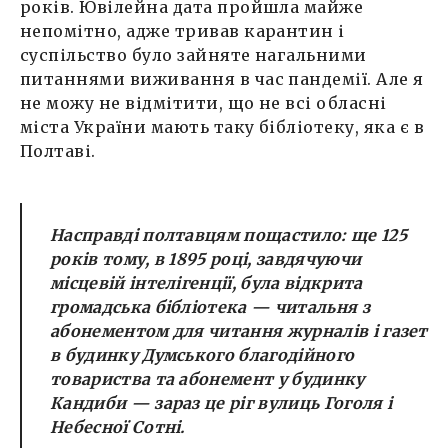
років. Ювілейна дата пройшла майже
непомітно, адже тривав карантин і
суспільство було зайняте нагальними
питаннями виживання в час пандемії. Але я
не можу не відмітити, що не всі обласні
міста України мають таку бібліотеку, яка є в
Полтаві.
Насправді полтавцям пощастило: ще 125
років тому, в 1895 році, завдячуючи
місцевій інтелігенції, була відкрита
громадська бібліотека — читальня з
абонементом для читання журналів і газет
в будинку Думського благодійного
товариства та абонемент у будинку
Кандиби — зараз це ріг вулиць Гоголя і
Небесної Сотні
.