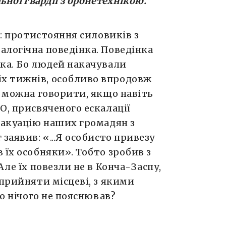
ьної гвардії з бронетехнікою.
я: протистояння силовиків з
алогічна поведінка. Поведінка
іка. Бо людей накачували
х тижнів, особливо впродовж
о можна говорити, якщо навіть
О, присвяченого ескалації
вакуацію наших громадян з
заявив: «...Я особисто привезу
 їх особняки». Тобто зробив з
Але їх повезли не в Конча-Заспу,
сприйняти місцеві, з якими
то нічого не пояснював?