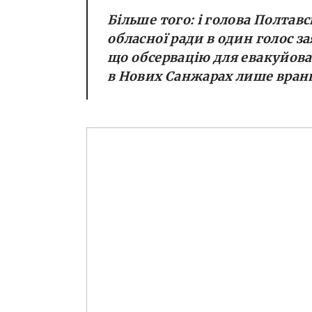
Більше того: і голова Полтавс
обласної ради в один голос за
що обсервацію для евакуйов
в Нових Санжарах лише вранц