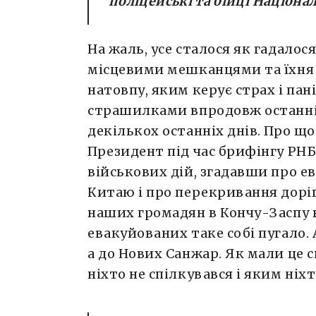
поліцейські та бійці Націонал
На жаль, усе сталося як гадалос
місцевими мешканцями та їхня 
натовпу, яким керує страх і пан
страшилками впродовж останні
декількох останніх днів. Про щ
Президент під час брифінгу РНБ
військових дій, згадавши про е
Китаю і про перекривання доріг 
наших громадян в Кончу-Заспу в
евакуйованих таке собі пугало. 
а до Нових Санжар. Як мали це 
ніхто не спілкувався і яким ніх