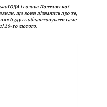
ької ОДА і голова Полтавської
явили, що вони дізнались про те,
аних будуть облаштовувати саме
і 20-го лютого.