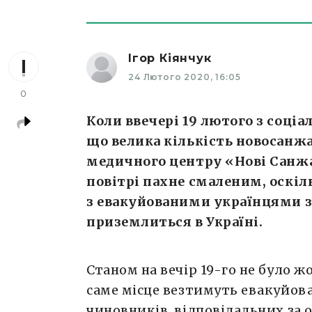
Ігор Кіянчук
24 Лютого 2020, 16:05
0
Коли ввечері 19 лютого з соціа
що велика кількість новосанжар
медичного центру «Нові Санжар
повітрі пахне смаленим, оскіл
з евакуйованими українцями з
приземлиться в Україні.
Станом на вечір 19-го не було жо
саме місце везтимуть евакуйов
чиновників, відповідальних за о