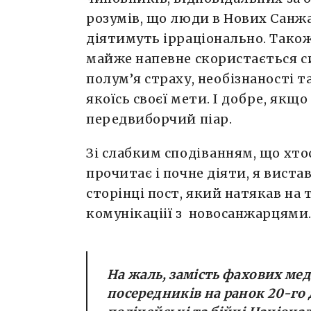
розумів, що люди в Нових Санжа
діятимуть ірраціонально. Також
майже напевне скористається с
полум’я страху, необізнаності т
якоїсь своєї мети. І добре, якщ
передвиборчий піар.
Зі слабким сподіванням, що хто
прочитає і почне діяти, я виста
сторінці пост, який натякав на 
комунікаціії з новосанжарцями
На жаль, замість фахових мед
посередників на ранок 20-го