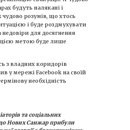
рах будуть налякані і
 чудово розумів, що хтось
итуацією і буде роздмухувати
а недовіри для досягнення
о цією метою буде лише
сь з владних коридорів
вив у мережі Facebook на своїй
термінову необхідність
.
іаторів та соціальних
 до Нових Санжар прибули