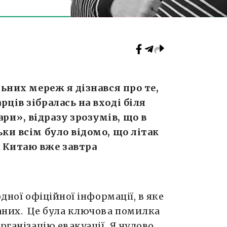
льних мереж я дізнався про те,
ців зібралась на вході біля
и», відразу зрозумів, що в
ьки всім було відомо, що літак
 Китаю вже завтра
дної офіційної інформації, в яке
аних. Це була ключова помилка
рганізацію евакуації. Я чудово