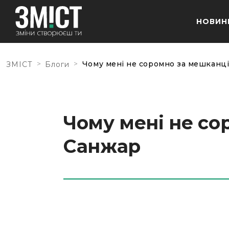
НОВИН
>
>
Чому мені не соромно за мешканц
ЗМІСТ
Блоги
Чому мені не со
Санжар