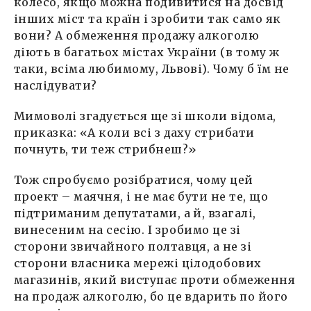
колесо, якщо можна подивитися на досвід
інших міст та країн і зробити так само як
вони? А обмеження продажу алкоголю
діють в багатьох містах України (в тому ж
таки, всіма любимому, Львові). Чому б їм не
наслідувати?
Мимоволі згадується ще зі школи відома,
приказка: «А коли всі з даху стрибати
почнуть, ти теж стрибнеш?»
Тож спробуємо розібратися, чому цей
проект – маячня, і не має бути не те, що
підтриманим депутатами, а й, взагалі,
винесеним на сесію. І зробимо це зі
сторони звичайного полтавця, а не зі
сторони власника мережі цілодобових
магазинів, який виступає проти обмеження
на продаж алкоголю, бо це вдарить по його