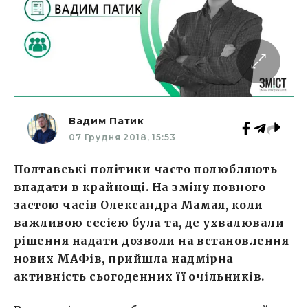
Вадим Патик
07 Грудня 2018, 15:53
Полтавські політики часто полюбляють
впадати в крайнощі. На зміну повного
застою часів Олександра Мамая, коли
важливою сесією була та, де ухвалювали
рішення надати дозволи на встановлення
нових МАФів, прийшла надмірна
активність сьогоденних її очільників.