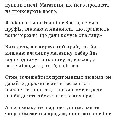
купити вночі. Магазини, що його продають
не приховують цього.
Я звісно не аналітик і не Ванга, не маю
пруфів, але маю впевненість, що працюють
вони через те, що дали комусь «на лапу».
Виходить, що виручений прибуток йде в
кишеню власнику магазину, хабар йде
відповідному чиновнику, а державі, у
вигляді податку, не йде нічого.
Отже, залишайтеся притомними людьми, не
давайте державі водити вас за ніс і
підміняти поняття, якось аргументуючи
необхідність обмеження ваших прав.
А ще помізкуйте над наступним: навіть
якщо обмеження продажу випивки вночі не