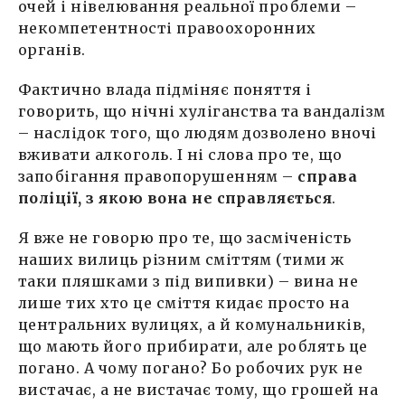
очей і нівелювання реальної проблеми –
некомпетентності правоохоронних
органів.
Фактично влада підміняє поняття і
говорить, що нічні хуліганства та вандалізм
– наслідок того, що людям дозволено вночі
вживати алкоголь. І ні слова про те, що
запобігання правопорушенням –
справа
поліції, з якою вона не справляється
.
Я вже не говорю про те, що засміченість
наших вилиць різним сміттям (тими ж
таки пляшками з під випивки) – вина не
лише тих хто це сміття кидає просто на
центральних вулицях, а й комунальників,
що мають його прибирати, але роблять це
погано. А чому погано? Бо робочих рук не
вистачає, а не вистачає тому, що грошей на