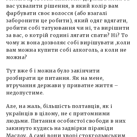
вас ухвалити рішення, в який колір вам
фарбувати своє волосся (або взагалі
заборонити це робити), який одяг вдягати,
робити собі татуювання чи ні, та вирішити
за вас, о котрій годині лягати спати? Ні? То
чому ж вона дозволяє собі вирішувати ,коли
вам можна купити собі алкоголь, а коли не
можна?
Тут вже б і можна було закінчити
розбирати це питання. Як на мене,
втручання держави у приватне життя –
недопустиме.
Але, на жаль, більшість полтавців, як і
українців в цілому, не є притомними
людьми. Питання особистої свободи в них
закинуто кудись на задвірки піраміди
Маслоу. А самі вони хворі стокгольмським