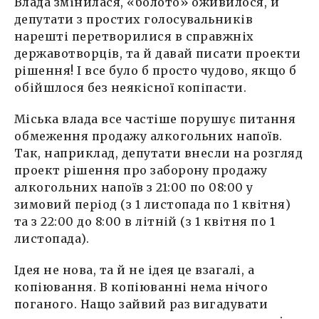
Влада змінилася, «болото» оживилося, й
депутати з простих голосувальників
нарешті перетворилися в справжніх
державотворців, та й давай писати проекти
рішення! І все було б просто чудово, якщо б
обійшлося без неякісної копіпасти.
Міська влада все частіше порушує питання
обмеження продажу алкогольних напоїв.
Так, наприклад, депутати внесли на розгляд
проект рішення про заборону продажу
алкогольних напоїв з 21:00 по 08:00 у
зимовий період (з 1 листопада по 1 квітня)
та з 22:00 до 8:00 в літній (з 1 квітня по 1
листопада).
Ідея не нова, та й не ідея це взагалі, а
копіювання. В копіюванні нема нічого
поганого. Нащо зайвий раз вигадувати