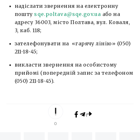
надіслати звернення на електронну
пошту
sqe.poltava@sqe.gov.ua
або на
адресу 36003, місто Полтава, вул. Коваля,
3, каб. 118;
зателефонувати на «гарячу лінію» (050)
211-18-45;
викласти звернення на особистому
прийомі (попередній запис за телефоном
(050) 211-18-45).
0