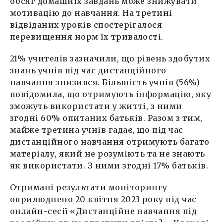
обсяг домашніх завдань може знижувати
мотивацію до навчання. На третині
відвіданих уроків спостерігалося
перевищення норм їх тривалості.
21% учителів зазначили, що рівень здобутих
знань учнів під час дистанційного
навчання знизився. Більшість учнів (56%)
повідомила, що отримують інформацію, яку
зможуть використати у житті, з ними
згодні 60% опитаних батьків. Разом з тим,
майже третина учнів гадає, що під час
дистанційного навчання отримують багато
матеріалу, який не розуміють та не знають
як використати. З ними згодні 17% батьків.
Отримані результати моніторингу
оприлюднено 20 квітня 2023 року під час
онлайн-сесії «Дистанційне навчання під