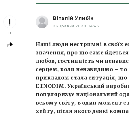
Віталій Улибін
23 Травня 2020, 14:46
0
Наші люди нестримні в своїх е
значення, про що саме йдеться
любов, гостинність чи ненави
серцем, коли ненавидимо – то
прикладом стала ситуація, що
ETNODIM. Український виробн
популяризує національний одяг
всьому світу, в один момент ст
хейту, після якого деякі комп