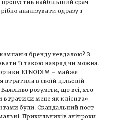
ь пропустив найбільший срач
трібно аналізувати одразу з
 кампанія бренду невдалою? З
звати її такою навряд чи можна.
сторінки ETNODIM – майже
я втратила в своїй цільовій
. Важливо розуміти, що всі, хто
и втратили мене як клієнта»,
єнтами були. Скандальний пост
симальні. Прихильників анітрохи