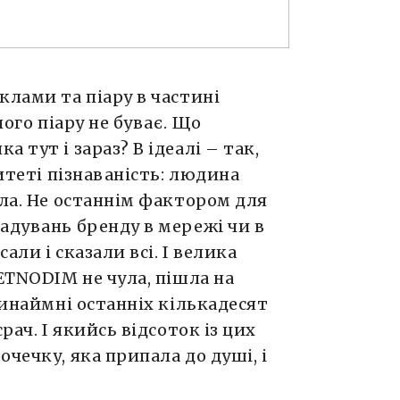
клами та піару в частині
ного піару не буває. Що
 тут і зараз? В ідеалі – так,
ритеті пізнаваність: людина
ула. Не останнім фактором для
адувань бренду в мережі чи в
али і сказали всі. І велика
 ETNODIM не чула, пішла на
ринаймні останніх кількадесят
рач. І якийсь відсоток із цих
чечку, яка припала до душі, і