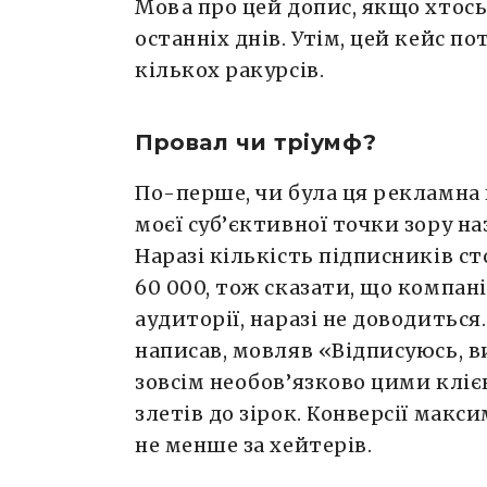
Мова про цей допис, якщо хтос
останніх днів. Утім, цей кейс по
кількох ракурсів.
Провал чи тріумф?
По-перше, чи була ця рекламна
моєї суб’єктивної точки зору на
Наразі кількість підписників 
60 000, тож сказати, що компані
аудиторії, наразі не доводиться
написав, мовляв «Відписуюсь, в
зовсім необов’язково цими клі
злетів до зірок. Конверсії мак
не менше за хейтерів.