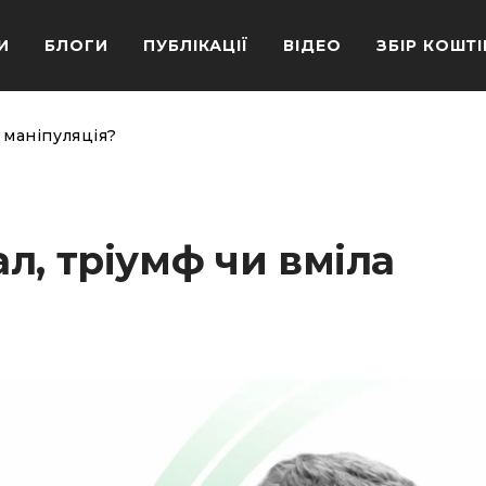
И
БЛОГИ
ПУБЛІКАЦІЇ
ВІДЕО
ЗБІР КОШТІ
 маніпуляція?
л, тріумф чи вміла