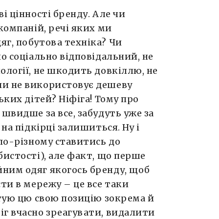
і цінності бренду. Але чи
компаній, речі яких ми
яг, побутова техніка? Чи
но соціально відповідальний, не
ології, не шкодить довкіллю, не
чи не використовує дешеву
ьких дітей? Ніфіга! Тому про
 швидше за все, забудуть уже за
 на підкірці залишиться. Ну і
 по-різному ставитись до
бистості), але факт, що перше
ним одяг якогось бренду, щоб
сти в мережу – це все таки
нтую цю свою позицію зокрема й
іг вчасно зреагувати, видалити