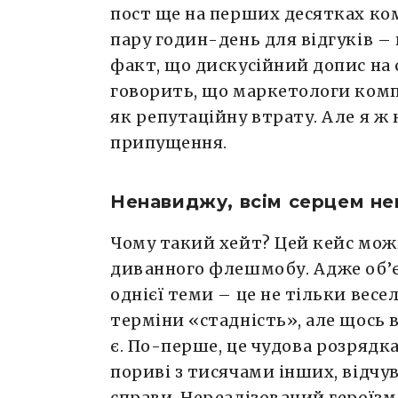
пост ще на перших десятках ком
пару годин-день для відгуків –
факт, що дискусійний допис на с
говорить, що маркетологи комп
як репутаційну втрату. Але я ж 
припущення.
Ненавиджу, всім серцем н
Чому такий хейт? Цей кейс мож
диванного флешмобу. Адже об’є
однієї теми – це не тільки весе
терміни «стадність», але щось в
є. По-перше, це чудова розрядк
пориві з тисячами інших, відчу
справи. Нереалізований героїзм у