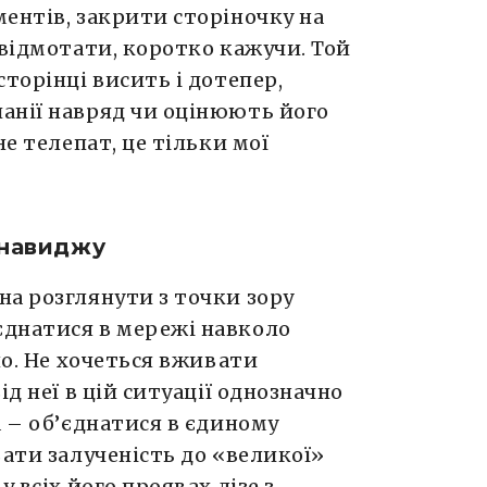
ентів, закрити сторіночку на
 відмотати, коротко кажучи. Той
торінці висить і дотепер,
анії навряд чи оцінюють його
не телепат, це тільки мої
енавиджу
на розглянути з точки зору
днатися в мережі навколо
ло. Не хочеться вживати
ід неї в цій ситуації однозначно
а – об’єднатися в єдиному
вати залученість до «великої»
 всіх його проявах лізе з