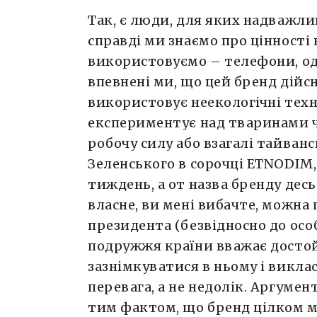
Так, є люди, для яких надважлив
справді ми знаємо про цінності 
використовуємо – телефони, од
впевнені ми, що цей бренд дійс
використовує неекологічні техн
експериментує над тваринами 
робочу силу або взагалі тайванс
Зеленського в сорочці ETNODIM,
тиждень, а от назва бренду десь
власне, ви мені вибачте, можна
президента (безвідносно до осо
подружжя країни вважає достой
зазнімкуватися в ньому і викла
перевага, а не недолік. Аргуме
тим фактом, що бренд цілком м