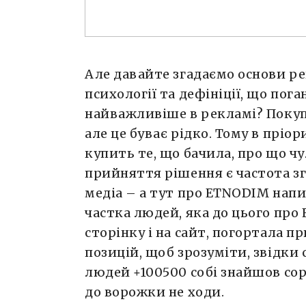
Але давайте згадаємо основи ре
психології та дефініції, що пога
найважливіше в рекламі? Покупка
але це буває рідко. Тому в пріо
купить те, що бачила, про що ч
прийняття рішення є частота зг
медіа – а тут про ETNODIM напис
частка людей, яка до цього про
сторінку і на сайт, погортала п
позицій, щоб зрозуміти, звідки с
людей +100500 собі знайшов соро
до ворожки не ходи.