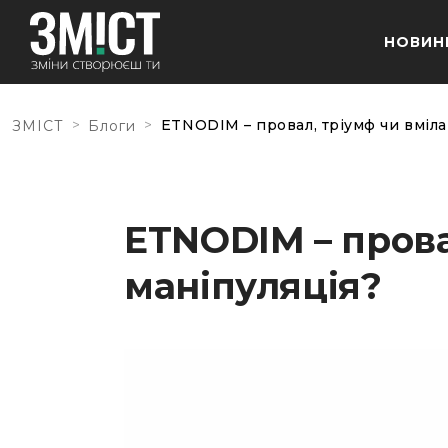
НОВИН
>
>
ETNODIМ – провал, тріумф чи вміла
ЗМІСТ
Блоги
ETNODIМ – прова
маніпуляція?