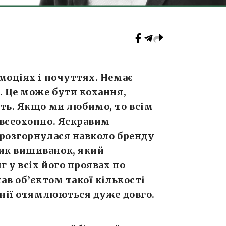
моціях і почуттях. Немає
. Це може бути кохання,
сть. Якщо ми любимо, то всім
 всеохопно. Яскравим
 розгорнулася навколо бренду
ик вишиванок, який
 у всіх його проявах по
ав об’єктом такої кількості
анії отямлюються дуже довго.