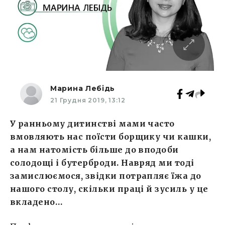
Марина Лебідь
21 Грудня 2019, 13:12
У ранньому дитинстві мами часто
вмовляють нас поїсти борщику чи кашки,
а нам натомість більше до вподоби
солодощі і бутерброди. Навряд ми тоді
замислюємося, звідки потрапляє їжа до
нашого столу, скільки праці й зусиль у це
вкладено…