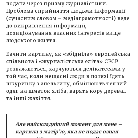
подана через призму журналістики.
Проблема сприйняття людьми інформації
(сучасним словом – медіаграмотності) веде
до викривлення інформації,
позиціонування власних інтересів вище
людського життя.
Бачити картину, як «збідніла» європейська
спільнота і «журналістська еліта» СРСР
розважаються, харчуються делікатесами у
той час, коли нещасні люди в потязі їдять
шкуринку з апельсину, обмінюють теплий
одяг на шматок хліба, варять кору дерева...
та інші жахіття.
Але найскладніший момент для мене –
картина з матір’ю, яка не подає ознак