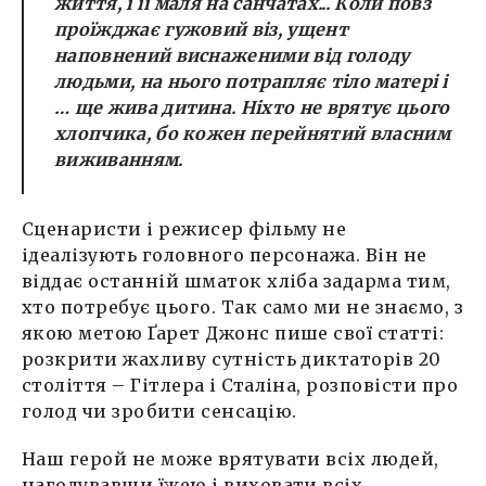
життя, і її маля на санчатах... Коли повз
проїжджає гужовий віз, ущент
наповнений виснаженими від голоду
людьми, на нього потрапляє тіло матері і
… ще жива дитина. Ніхто не врятує цього
хлопчика, бо кожен перейнятий власним
виживанням.
Сценаристи і режисер фільму не
ідеалізують головного персонажа. Він не
віддає останній шматок хліба задарма тим,
хто потребує цього. Так само ми не знаємо, з
якою метою Ґарет Джонс пише свої статті:
розкрити жахливу сутність диктаторів 20
століття – Гітлера і Сталіна, розповісти про
голод чи зробити сенсацію.
Наш герой не може врятувати всіх людей,
нагодувавши їжею і виховати всіх