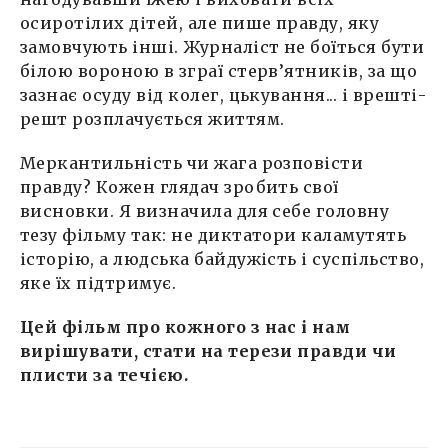
осиротілих дітей, але пише правду, яку
замовчують інші. Журналіст не боїться бути
білою вороною в зграї стерв’ятників, за що
зазнає осуду від колег, цькування... і врешті-
решт розплачується життям.
Меркантильність чи жага розповісти
правду? Кожен глядач зробить свої
висновки. Я визначила для себе головну
тезу фільму так: не диктатори каламутять
історію, а людська байдужість і суспільство,
яке їх підтримує.
Цей фільм про кожного з нас і нам
вирішувати,
стати на терези правди
чи
пли
с
ти за течією.