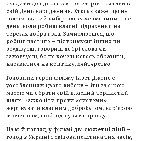
сходити до одного з кінотеатрів Полтави в
свій День народження. Хтось скаже, що не
зовсім вдалий вибір, але саме іменини – це
день, коли робиш власні підрахунки на
терезах добра і зла. Замислюєшся, що
робиш частіше – підтримуєш інших чи
осуджуєш, говориш добрі слова чи
замовчуєш, бо не хочеш когось образити,
наразитися на критику, хейтерство.
Головний герой фільму Ґарет Джонс є
уособленням цього вибору – іти за сірою
масою чи обрати свій власний тернистий
шлях. Важко йти проти «системи»,
жертвувати власним добробутом, кар’єрою,
оточенням, щоб відшукати правду.
На мій погляд, у фільмі
дві сюжетні лінії
–
голод в Україні і світова політика тих часів,