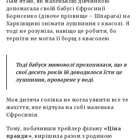
Пам’ятаю, як маленькою дівчинкою
допомагала своїй бабусі Єфросинії
Борисенко (дівоче прізвище – Шпарага) на
Харківщині знімати лушпиння з квасолі. Я
тоді не розуміла, навіщо це робити, бо
терпіти не могла її борщ з квасолею.
Тоді бабуся мимоволі прохопилася, що в
свої десять років їй доводилося їсти це
лушпиння, проварене у воді.
Моя дитяча голівка не могла уявити все те
жахіття, яке відчула на собі маленька
Єфросинія.
Тому, побачивши трейлер фільму
«Ціна
правди»
, вирішила разом з родиною