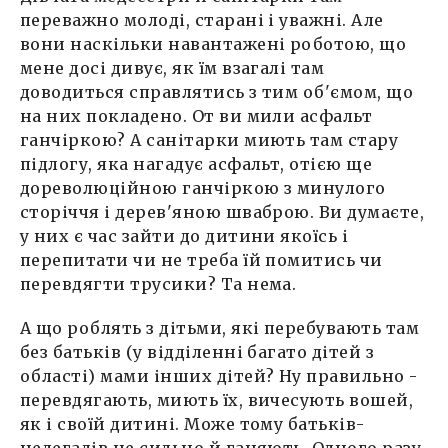
переважно молоді, старані і уважні. Але
вони наскільки навантажені роботою, що
мене досі дивує, як їм взагалі там
доводиться справлятись з тим об'ємом, що
на них покладено. От ви мили асфальт
ганчіркою? А санітарки миють там стару
підлогу, яка нагадує асфальт, отією ще
дореволюційною ганчіркою з минулого
сторіччя і дерев'яною шваброю. Ви думаєте,
у них є час зайти до дитини якоїсь і
перепитати чи не треба їй помитись чи
перевдягти трусики? Та нема.
А що роблять з дітьми, які перебувають там
без батьків (у відділенні багато дітей з
області) мами інших дітей? Ну правильно -
перевдягають, миють їх, вичесують вошей,
як і своїй дитині. Може тому батьків-
нелегалів не сильно й ганяють. Одного разу