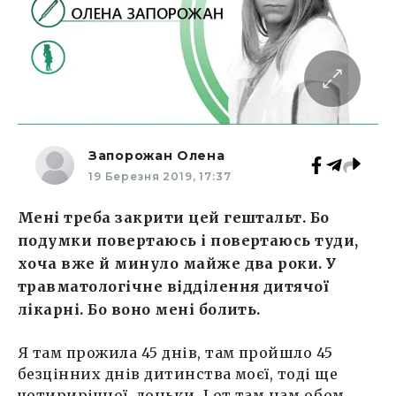
Запорожан Олена
19 Березня 2019, 17:37
Мені треба закрити цей гештальт. Бо
подумки повертаюсь і повертаюсь туди,
хоча вже й минуло майже два роки. У
травматологічне відділення дитячої
лікарні. Бо воно мені болить.
Я там прожила 45 днів, там пройшло 45
безцінних днів дитинства моєї, тоді ще
чотирирічної, доньки. І от там нам обом