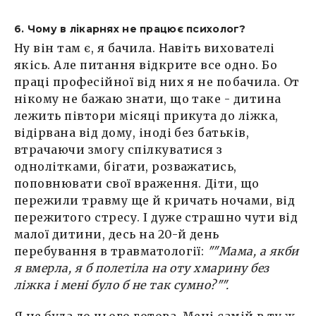
6. Чому в лікарнях не працює психолог?
Ну він там є, я бачила. Навіть вихователі
якісь. Але питання відкрите все одно. Бо
праці професійної від них я не побачила. От
нікому не бажаю знати, що таке - дитина
лежить півтори місяці прикута до ліжка,
відірвана від дому, іноді без батьків,
втрачаючи змогу спілкуватися з
однолітками, бігати, розважатись,
поповнювати свої враження. Діти, що
пережили травму ще й кричать ночами, від
пережитого стресу. І дуже страшно чути від
малої дитини, десь на 20-й день
перебування в травматології:
""Мама, а якби
я вмерла, я б полетіла на оту хмарину без
ліжка і мені було б не так сумно?"".
Я не була до цього готова. Мені самій в ту ж