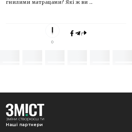
гнилими матрацами? Які ж ви ...
0
Наші партнери