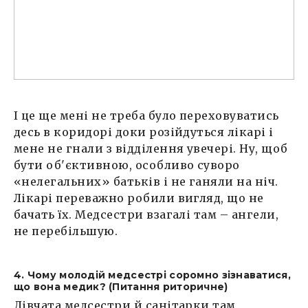
І це ще мені не треба було переховуватись
десь в коридорі доки розійдуться лікарі і
мене не гнали з відділення увечері. Ну, щоб
бути об'єктивною, особливо суворо
«нелегальних» батьків і не ганяли на ніч.
Лікарі переважно робили вигляд, що не
бачать їх. Медсестри взагалі там – ангели,
не перебільшую.
4. Чому молодій медсестрі соромно зізнаватися,
що вона медик? (Питання риторичне)
Дівчата медсестри й санітарки там