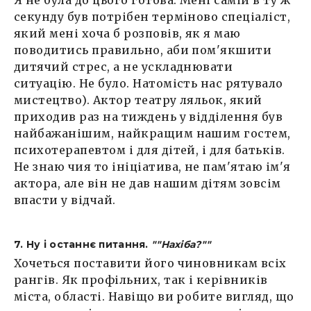
секунду був потрібен терміново спеціаліст,
який мені хоча б розповів, як я маю
поводитись правильно, аби пом'якшити
дитячий стрес, а не ускладнювати
ситуацію. Не було. Натомість нас рятувало
мистецтво). Актор театру ляльок, який
приходив раз на тиждень у відділення був
найбажанішим, найкращим нашим гостем,
психотерапевтом і для дітей, і для батьків.
Не знаю чия то ініціатива, не пам'ятаю ім'я
актора, але він не дав нашим дітям зовсім
впасти у відчай.
7. Ну і останнє питання.
""Нахіба?""
Хочеться поставити його чиновникам всіх
рангів. Як профільних, так і керівників
міста, області. Навіщо ви робите вигляд, що