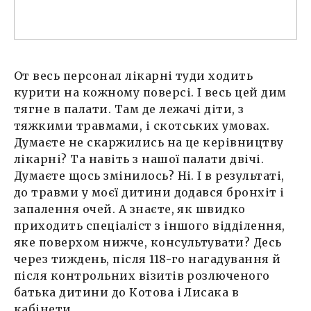
От весь персонал лікарні туди ходить
курити на кожному поверсі. І весь цей дим
тягне в палати. Там де лежачі діти, з
тяжкими травмами, і скотських умовах.
Думаєте не скаржились на це керівництву
лікарні? Та навіть з нашої палати двічі.
Думаєте щось змінилось? Ні. І в результаті,
до травми у моєї дитини додався бронхіт і
запалення очей. А знаєте, як швидко
приходить спеціаліст з іншого відділення,
яке поверхом нижче, консультувати? Десь
через тиждень, після 118-го нагадування й
після контрольних візитів розлюченого
батька дитини до Котова і Лисака в
кабінети.