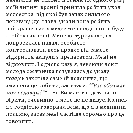
моїй дитині вранці прийшла робити укол
медсестра, від якої був запах сильного
перегару (до слова, уколи вона робить
найкраще з усіх медсестер відділення, буду
ж об'єктивною). Мене це турбувало, і я
попросилась надалі особисто
контролювати весь процес від самого
відкриття ампули з препаратом. Мені не
відмовили. І одного разу я, чекаючи доки
молода сестричка готувалась до уколу,
чомусь захотіла саме їй пояснити, що
змушена це робити, запитала:
""Вас ображає
моя недовіра?""
- Ні. Ви маєте підстави не
вірити, очевидно. І мене це не дивує. Колись
я з гордістю говорила всім, що я в медицині
працюю, зараз мені частіше соромно про це
говорити.