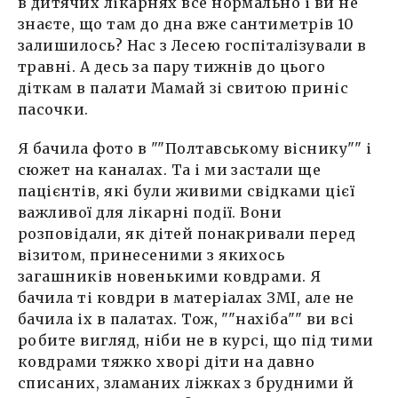
в дитячих лікарнях все нормально і ви не
знаєте, що там до дна вже сантиметрів 10
залишилось? Нас з Лесею госпіталізували в
травні. А десь за пару тижнів до цього
діткам в палати Мамай зі свитою приніс
пасочки.
Я бачила фото в ""Полтавському віснику"" і
сюжет на каналах. Та і ми застали ще
пацієнтів, які були живими свідками цієї
важливої для лікарні події. Вони
розповідали, як дітей понакривали перед
візитом, принесеними з якихось
загашників новенькими ковдрами. Я
бачила ті ковдри в матеріалах ЗМІ, але не
бачила іх в палатах. Тож, ""нахіба"" ви всі
робите вигляд, ніби не в курсі, що під тими
ковдрами тяжко хворі діти на давно
списаних, зламаних ліжках з брудними й