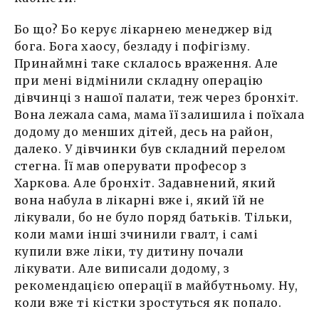
Бо що? Бо керує лікарнею менеджер від
бога. Бога хаосу, безладу і пофігізму.
Принаймні таке склалось враження. Але
при мені відмінили складну операцію
дівчинці з нашої палати, теж через бронхіт.
Вона лежала сама, мама її залишила і поїхала
додому до менших дітей, десь на район,
далеко. У дівчинки був складний перелом
стегна. Її мав оперувати професор з
Харкова. Але бронхіт. Задавнений, який
вона набула в лікарні вже і, який їй не
лікували, бо не було поряд батьків. Тільки,
коли мами інші зчинили гвалт, і самі
купили вже ліки, ту дитину почали
лікувати. Але виписали додому, з
рекомендацією операції в майбутньому. Ну,
коли вже ті кістки зростуться як попало.