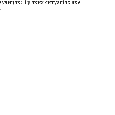
вулицях), і у яких ситуаціях яке
м.