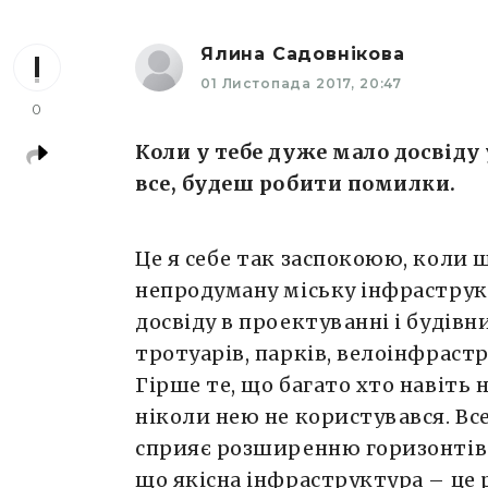
Ялина Садовнікова
01 Листопада 2017, 20:47
0
Коли у тебе дуже мало досвіду 
все, будеш робити помилки.
Це я себе так заспокоюю, коли щ
непродуману міську інфраструк
досвіду в проектуванні і будів
тротуарів, парків, велоінфраст
Гірше те, що багато хто навіть 
ніколи нею не користувався. Вс
сприяє розширенню горизонтів р
що якісна інфраструктура – це