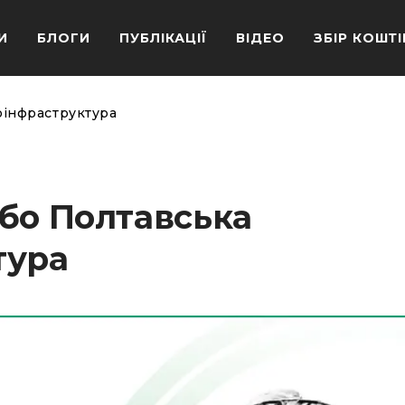
И
БЛОГИ
ПУБЛІКАЦІЇ
ВІДЕО
ЗБІР КОШТІ
оінфраструктура
бо Полтавська
тура