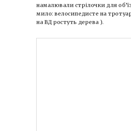
намалювали стрілочки для об’їз
мило: велосипедисте на тротуар
на ВД ростуть дерева ).