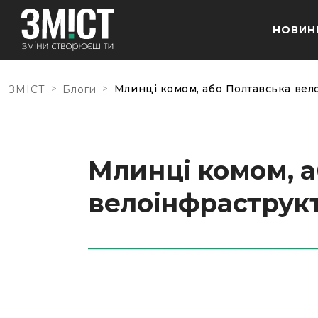
НОВИН
>
>
Млинці комом, або Полтавська вел
ЗМІСТ
Блоги
Млинці комом, а
велоінфраструк