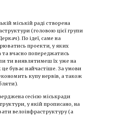
ькій міській раді створена
аструктури (головою цієї групи
еркач). По ідеї, саме на
орюватись проекти, у яких
 та вчасно попереджатись
оли ти виявлятимеш їх уже на
 це буває найчастіше. За умови
 економить купу нервів, а також
бляти).
атверджена сесією міськради
руктури, у якій прописано, на
вати велоінфраструктуру (а