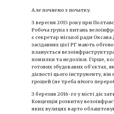
Але почнемо з початку.
З вересня 2015 року при Полтавс
Робоча група з питань велоінфр
є секретар міської ради Оксана Д
засіданнях цієї РГ мають обгов
планується велоінфраструктура
помилки та недоліки. Гірше, к
готових збудованих об'єктах, як
дієвості цього інструменту, він
грошей (не треба нічого переро
З березня 2016-го у місті діє з
Концепція розвитку велоінфраст
яких вулицях варто облаштову