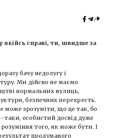
у якійсь справі, ти, швидше за
оразу бачу недолугу і
туру. Ми дійсно не маємо
ництві нормальних вулиць,
руктури, безпечних перехресть.
не може зрозуміти, що це так, бо
е-таки, особистий досвід дуже
озуміння того, як може бути. І
 результат продуманого