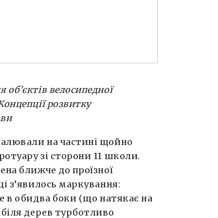
 об’єктів велосипедної
Концепції розвитку
ави
малювали на частині щойно
отуару зі сторони 11 школи.
ена ближче до проїзної
ці з’явилось маркування:
е в обидва боки (що натякає на
 біля дерев турботливо