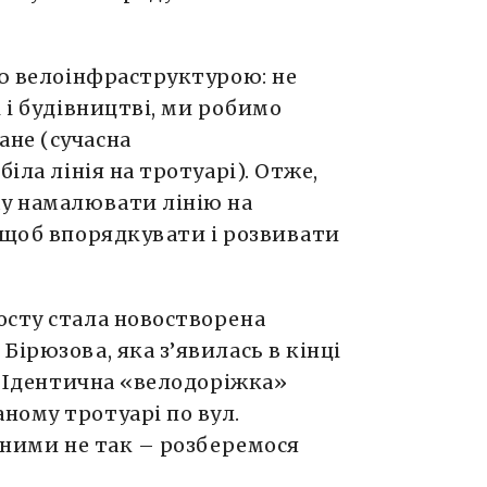
ою велоінфраструктурою: не
 і будівництві, ми робимо
не (сучасна
іла лінія на тротуарі). Отже,
му намалювати лінію на
 щоб впорядкувати і розвивати
осту стала новостворена
Бірюзова, яка з’явилась в кінці
а. Ідентична «велодоріжка»
ному тротуарі по вул.
з ними не так – розберемося