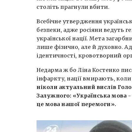
століть прагнули вбити.
Всебічне утвердження українськ
безпеки, адже росіяни ведуть г
української нації. Мета загарбн
лише фізично, але й духовно. 
ідентичності, кровотворний орг
Недарма ж бо Ліна Костенко пис
інфаркту, нації вмирають, коли
ніколи актуальний вислів Гол
Залужного: «Українська мова - 
це мова нашої перемоги».