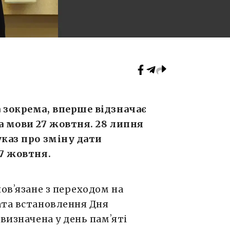
 зокрема, вперше відзначає
а мови 27 жовтня. 28 липня
указ про зміну дати
27 жовтня.
овʼязане з переходом на
ата встановлення Дня
визначена у день памʼяті