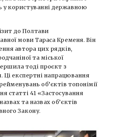
ь у користуванні державною
візит до Полтави
авної мови Тараса Кременя. Він
ення автора цих рядків,
одчаніної та міської
вершила тоді проєкт з
и. Ці експертні напрацювання
ерейменувань об’єктів топонімії
ня статті 41 «Застосування
назвах та назвах об’єктів
вного Закону.