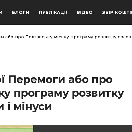
И
БЛОГИ
ПУБЛІКАЦІЇ
ВІДЕО
ЗБІР КОШТІ
 або про Полтавську міську програму розвитку солов’ї
ї Перемоги або про
ку програму розвитку
и і мінуси