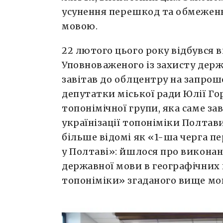
усунення перешкод та обмежен
мовою.
22 лютого цього року відбувся 
Уповноваженого із захисту держ
завітав до облцентру на запрош
депутатки міської ради Юлії Гор
топонімічної групи, яка саме за
українізації топоніміки Полтав
більше відомі як «1-ша черга п
у Полтаві»: йшлося про виконан
державної мови в географічних 
топоніміки» згаданого вище мо