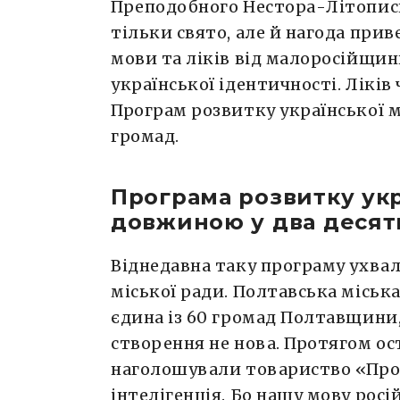
Преподобного Нестора-Літописц
тільки свято, але й нагода прив
мови та ліків від малоросійщин
української ідентичності. Ліків
Програм розвитку української мо
громад.
Програма розвитку укр
довжиною у два десят
Віднедавна таку програму ухва
міської ради. Полтавська міськ
єдина із 60 громад Полтавщини, 
створення не нова. Протягом ос
наголошували товариство «Просв
інтелігенція. Бо нашу мову росі