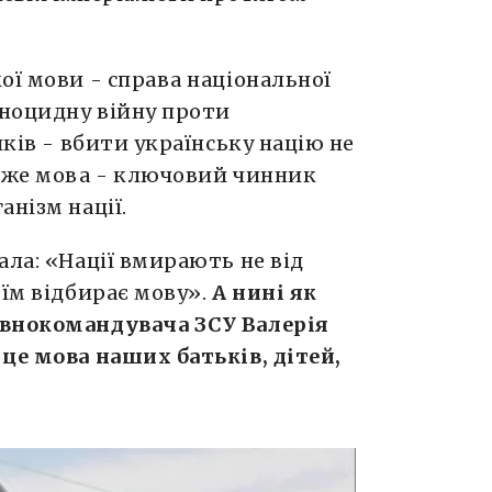
ої мови - справа національної
еноцидну війну проти
иків - вбити українську націю не
Адже мова - ключовий чинник
анізм нації.
ала: «Нації вмирають не від
 їм відбирає мову».
А нині як
овнокомандувача ЗСУ Валерія
це мова наших батьків, дітей,