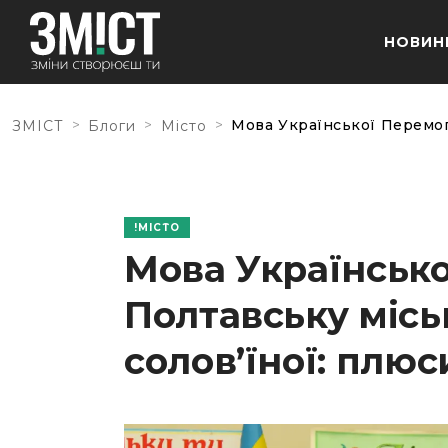
НОВИН
>
>
>
Мова Української Перемоги
ЗМІСТ
Блоги
Місто
МІСТО
Мова Українсько
Полтавську місь
солов’їної: плюс