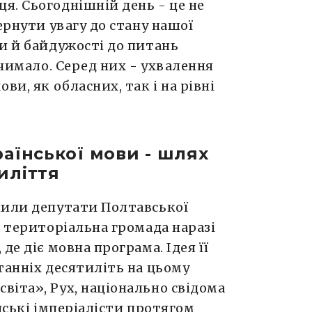
я. Сьогоднішній день - це не
ернути увагу до стану нашої
и й байдужості до питань
 чимало. Серед них - ухвалення
ви, як обласних, так і на рівні
аїнської мови - шлях
иліття
лили депутати Полтавської
а територіальна громада наразі
де діє мовна програма. Ідея її
танніх десятиліть на цьому
іта», Рух, національно свідома
йські імперіалісти протягом