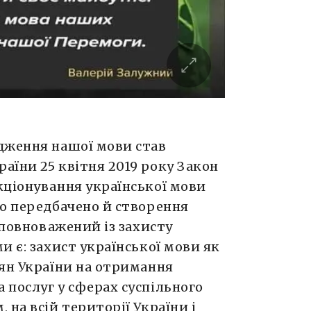
дження нашої мови став
аїни 25 квітня 2019 року Закон
кціонування української мови
го передбачено й створення
Уповноважений із захисту
и є:
захист української мови як
ян України на отримання
 послуг у сферах суспільного
 на всій території України і