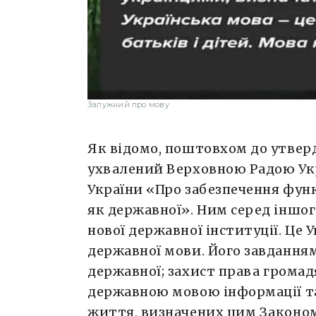
Залужний про мову
Як відомо, поштовхом до утвер
ухвалений Верховною Радою Укр
України «Про забезпечення фун
як державної». Ним серед іншо
нової державної інституції. Це 
державної мови. Його завданням
державної;
захист права громад
державною мовою інформації та
життя, визначених цим Законом,