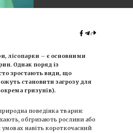
ри, лісопарки – є основними
ин. Однак поряд із
то зростають види, що
можуть становити загрозу для
(зокрема гризунів).
природна поведінка тварин:
хають, обгризають рослини або
х умовах навіть короткочасний