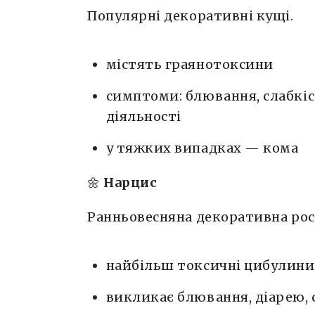
Популярні декоративні кущі.
містять граянотоксини
симптоми: блювання, слабкіс
діяльності
у тяжких випадках — кома
🌼
Нарцис
Ранньовесняна декоративна рос
найбільш токсичні цибулин
викликає блювання, діарею,