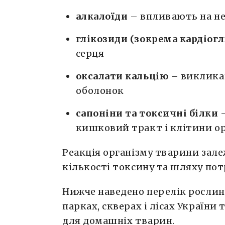
алкалоїди
– впливають на н
глікозиди (зокрема кардіог
серця
оксалати кальцію
– виклика
оболонок
сапоніни та токсичні білки
–
кишковий тракт і клітини о
Реакція організму тварини залеж
кількості токсину та шляху по
Нижче наведено перелік рослин,
парках, скверах і лісах Україн
для домашніх тварин.