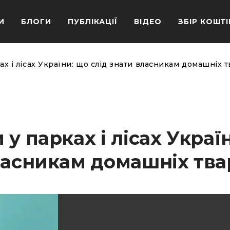
И
БЛОГИ
ПУБЛІКАЦІЇ
ВІДЕО
ЗБІР КОШТІ
ах і лісах України: що слід знати власникам домашніх 
у парках і лісах Украї
ласникам домашніх тв