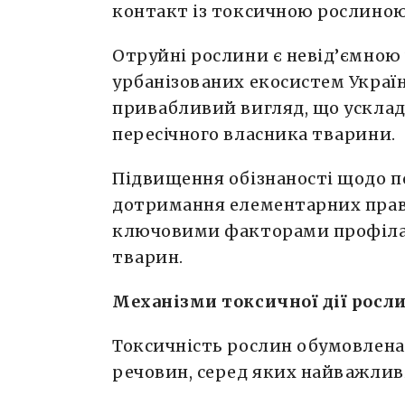
контакт із токсичною рослиною
Отруйні рослини є невід’ємною
урбанізованих екосистем Україн
привабливий вигляд, що усклад
пересічного власника тварини.
Підвищення обізнаності щодо п
дотримання елементарних прави
ключовими факторами профіла
тварин.
Механізми токсичної дії росл
Токсичність рослин обумовлена
речовин, серед яких найважлив