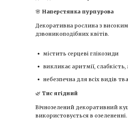
🌸
Наперстянка пурпурова
Декоративна рослина з високи
дзвоникоподібних квітів.
містить серцеві глікозиди
викликає аритмії, слабкість
небезпечна для всіх видів т
🌿
Тис ягідний
Вічнозелений декоративний ку
використовується в озелененні.