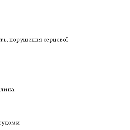
ть, порушення серцевої
лина.
и
 судоми