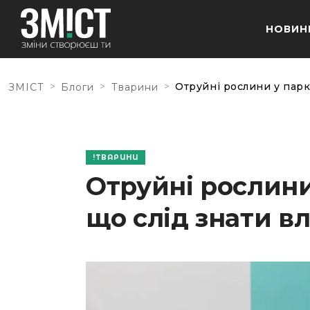
НОВИН
>
>
>
Отруйні рослини у парк
ЗМІСТ
Блоги
Тварини
ТВАРИНИ
Отруйні рослини 
що слід знати в