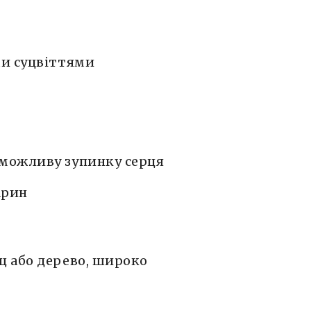
ми суцвіттями
, можливу зупинку серця
варин
щ або дерево, широко