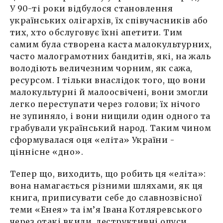
У 90-ті роки відбулося становлення
українських олігархів, їх співучасників або
тих, хто обслуговує їхні апетити. Тим
самим була створена каста малокультурних,
часто малограмотних бандитів, які, на жаль
володіють величезним чорним, як сажа,
ресурсом. І тільки внаслідок того, що вони
малокультурні й малоосвічені, вони змогли
легко переступати через голови; їх нічого
не зупиняло, і вони нищили один одного та
грабували український народ. Таким чином
сформувалася оця «еліта» України -
ціннісне «дно».
Тепер що, виходить, що робить ця «еліта»:
вона намагається різними шляхами, як ця
книга, приписувати себе до славнозвісної
теми «Енея» та ім’я Івана Котляревського
через отакі вкиди, деструктивні опуси.