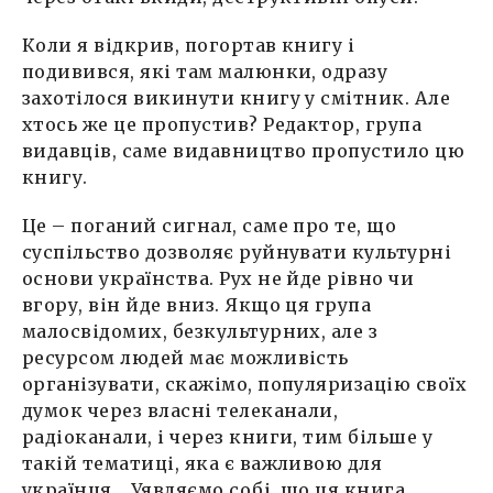
Коли я відкрив, погортав книгу і
подивився, які там малюнки, одразу
захотілося викинути книгу у смітник. Але
хтось же це пропустив? Редактор, група
видавців, саме видавництво пропустило цю
книгу.
Це – поганий сигнал, саме про те, що
суспільство дозволяє руйнувати культурні
основи українства. Рух не йде рівно чи
вгору, він йде вниз. Якщо ця група
малосвідомих, безкультурних, але з
ресурсом людей має можливість
організувати, скажімо, популяризацію своїх
думок через власні телеканали,
радіоканали, і через книги, тим більше у
такій тематиці, яка є важливою для
українця… Уявляємо собі, що ця книга