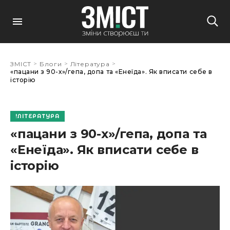
>
>
>
ЗМІСТ
Блоги
Література
«пацани з 90-х»/гепа, допа та «Енеїда». Як вписати себе в
історію
ЛІТЕРАТУРА
«пацани з 90-х»/гепа, допа та
«Енеїда». Як вписати себе в
історію