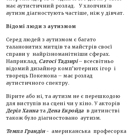
має аутистичний розлад. У хлопчиків
аутизм діагностують частіше, ніж у дівчат.
Відомі люди з аутизмом
Серед людей з аутизмом є багато
талановитих митців та майстрів своєї
справи у найрізноманітніши сферах.
Наприклад,
Сатосі Тадзирі
– всесвітньо
відомий дизайнер комп’ютерних ігор і
творець Покемона – має розлад
аутистичного спектру.
Вірите або ні, та аутизм не є перешкодою
для виступів на сцені чи у кіно. У акторів
Деріл Ханна
та
Дена Екройда
в дитинстві
також було діагностовано аутизм.
Темпл Грандін
- американська професорка