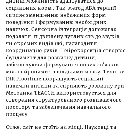
дитині можливість адаптуватися до
соціальних норм . Так, метод АВА терапії
сприяє зменшенню небажаних форм
поведінки і формуванню необхідних
навичок. Сенсорна інтеграція допомагає
подолати підвищену чутливість до звуків,
чи окремих видів їжі, налагодити
координацію рухів. Нейрокорекція створює
фундамент для розвитку дитини,
забезпечуючи формування нових зв’язків
між нейронами та відділами мозку. Техніки
DIR Floortime покращують соціальні
навички дитини та сприяють розвитку гри.
Методика ТЕАССН використовується для
створення структурованого розвиваючого
простору та забезпечення навчального
процесу.
Отже, світ не стоїть на місці. Науковці та