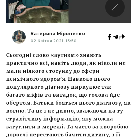
Катерина Міроненко
02 Квітня 2021, 15:50
Сьогодні слово «аутизм» знають
практично всі, навіть люди, як ніколи не
мали ніякого стосунку до сфери
психічного здоров’я. Навколо цього
популярного діагнозу циркулює так
багато міфів та вигадок, що голова йде
обертом. Батьки бояться цього діагнозу, як
вогню. Та це і не дивно, зважаючи на ту
страхітливу інформацію, яку можна
загуглити в мережі. Та часто за хворобою
дорослі перестають бачити дитину, з її