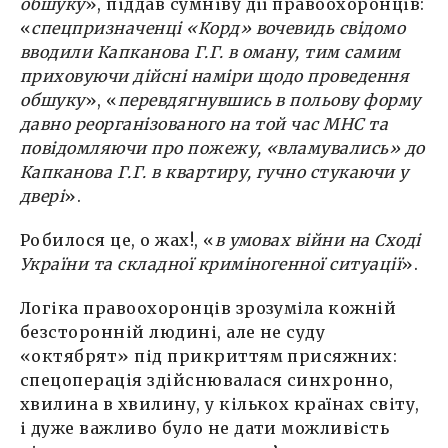
обшуку
», піддав сумніву дії правоохоронців:
«
спецпризначенці «Корд» вочевидь свідомо
вводили Капканова Г.Г. в оману, тим самим
приховуючи дійсні наміри щодо проведення
обшуку
», «
перевдягнувшись в польову форму
давно реорганізованого на той час МНС та
повідомляючи про пожежу, «вламувались» до
Капканова Г.Г. в квартиру, гучно стукаючи у
двері
».
Робилося це, о жах!, «
в умовах війни на Сході
України та складної криміногенної ситуації
».
Логіка правоохоронців зрозуміла кожній
безсторонній людині, але не суду
«октябрят» під прикриттям присяжних:
спецоперація здійснювалася синхронно,
хвилина в хвилину, у кількох країнах світу,
і дуже важливо було не дати можливість