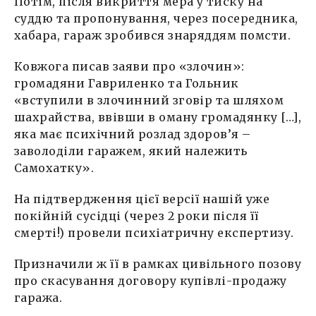
Потім, після викриття мера у тиску на
суддю та пропонування, через посередника,
хабара, гараж зробився знаряддям помсти.
Ковжога писав заяви про «злочин»:
громадяни Гавриленко та Гольник
«вступили в злочинний зговір та шляхом
шахрайства, ввівши в оману громадянку […],
яка має психічний розлад здоров’я –
заволоділи гаражем, який належить
Самохатку».
На підтвердження цієї версії нашій уже
покійній сусідці (через 2 роки після її
смерті!) провели психіатричну експертизу.
Призначили ж її в рамках цивільного позову
про скасування договору купівлі-продажу
гаража.