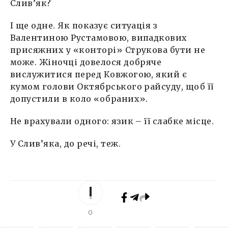
Слив’як?
І ще одне. Як показує ситуація з
Валентиною Рустамовою, випадкових
присяжних у «конторі» Струкова бути не
може. Жіночці довелося добряче
вислужитися перед Ковжогою, який є
кумом голови Октябрського райсуду, щоб її
допустили в коло «обраних».
Не врахували одного: язик – її слабке місце.
У Слив’яка, до речі, теж.
0