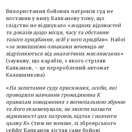
Використання бойових патронів суд не
поставив у вину Капканову тому, що
слідство не відшукало «
жодних відомостей
та доказів щодо місця, часу та обставин
такого придбання, осіб у кого придбав
». Набої
«
за зовнішніми ознаками вочевидь не
відрізняються від аналогічних мисливських
»
(зауважу, що карабін, з якого стріляв
Капканов, – це перероблений автомат
Калашникова).
«
На запитання суду присяжних, особи, які
проводили навчання громадянина К
правилам поводження з вогнепальною зброєю
та його екзаменували, не змогли назвати
відмінності цих патронів, відтак і навчити
цьому К
» (тим не менше, зі зброярського
сейфу Капканов дістав саме бойові