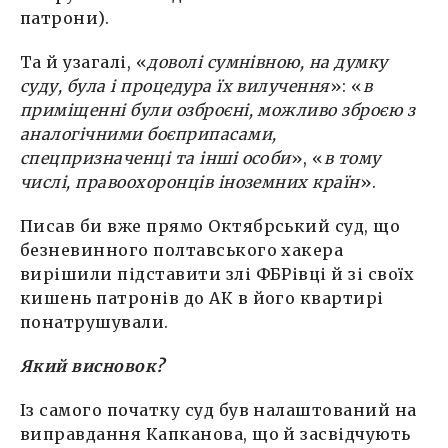
патрони).
Та й узагалі, «
доволі сумнівною, на думку
суду, була і процедура їх вилучення
»: «
в
приміщенні були озброєні, можливо зброєю з
аналогічними боєприпасами,
спецпризначенці та інші особи
», «
в тому
числі, правоохоронців іноземних країн
».
Писав би вже прямо Октябрський суд, що
безневинного полтавського хакера
вирішили підставити злі ФБРівці й зі своїх
кишень патронів до АК в його квартирі
понатрушували.
Який висновок?
Із самого початку суд був налаштований на
виправдання Капканова, що й засвідчують