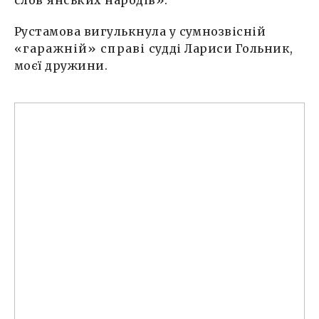
Рустамова вигулькнула у сумнозвісній
«гаражній» справі
судді Лариси Гольник,
моєї дружини.