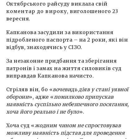
Октябрського райсуду виклала свій
коментар до вироку
, виголошеного 23
вересня.
Капканова засудили за використання
підробленого паспорта – на 2 роки, які він
відбув, знаходячись у СІЗО.
За незаконне придбання та зберігання
патронів і замах на життя силовиків суд
виправдав Капканова начисто.
Стріляв він, бо «
вочевидь діяв у стані уявної
оборони
», адже «
помилково припускав
наявність суспільно небезпечного посягання,
хоча його реально і не було
».
Хоча суд «
жодним чином не спростовував
можливу наявність підстав для проведення