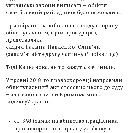
українські закони виписані – обійти
Октябрський райсуд ніяк було неможливо.
При обранні запобіжного заходу сторону
обвинувачення, крім прокурорів,
представляла
слідча Галина Павленко-Слив’як
(запам’ятайте другу частину її прізвища).
Тоді Капканова, як то кажуть, зачинили.
У травні 2018-го правоохоронці направили
обвинувальний акт стосовно нього до суду
– за низкою статей Кримінального
кодексуУкраїни:
ст. 348 (замах на вбивство працівника
правоохоронного органу у зв’язку з