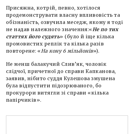
Присяжна, котрій, певно, хотілося
продемонструвати власну впливовість та
обізнаність, озвучила меседж, якому я тоді
не надав належного значення:«
Не по тих
статтях його судять
» (було й іще кілька
промовистих реплік та кілька разів
повторене: «
На кону 6 мільйонів
»).
Не менш балакучий Слив’як, чоловік
слідчої, причетної до справи Капканова,
заявив, нібито суддя Кулешова змушена
була відпустити підозрюваного, бо
прокурори витягли зі справи «кілька
папірчиків».