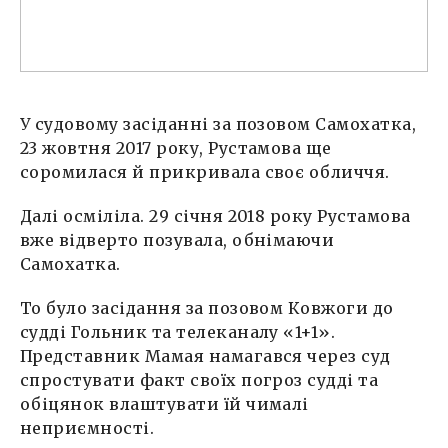
У судовому засіданні за позовом Самохатка,
23 жовтня 2017 року, Рустамова ще
соромилася й прикривала своє обличчя.
Далі осміліла. 29 січня 2018 року Рустамова
вже відверто позувала, обнімаючи
Самохатка.
То було засідання за позовом Ковжоги до
судді Гольник та телеканалу «1+1».
Представник Мамая намагався через суд
спростувати факт своїх погроз судді та
обіцянок влаштувати їй чималі
неприємності.