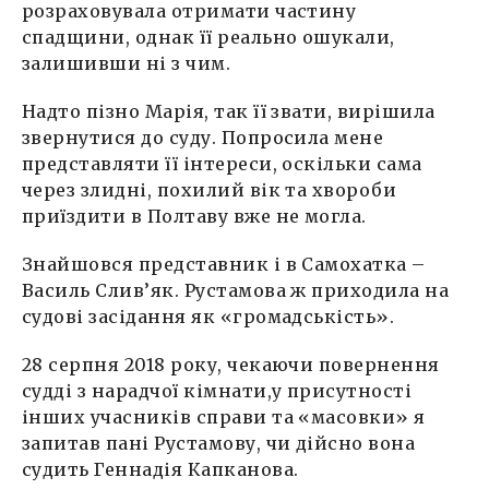
розраховувала отримати частину
спадщини, однак її реально ошукали,
залишивши ні з чим.
Надто пізно Марія, так її звати, вирішила
звернутися до суду. Попросила мене
представляти її інтереси, оскільки сама
через злидні, похилий вік та хвороби
приїздити в Полтаву вже не могла.
Знайшовся представник і в Самохатка –
Василь Слив’як. Рустамова ж приходила на
судові засідання як «громадськість».
28 серпня 2018 року, чекаючи повернення
судді з нарадчої кімнати,у присутності
інших учасників справи та «масовки» я
запитав пані Рустамову, чи дійсно вона
судить Геннадія Капканова.