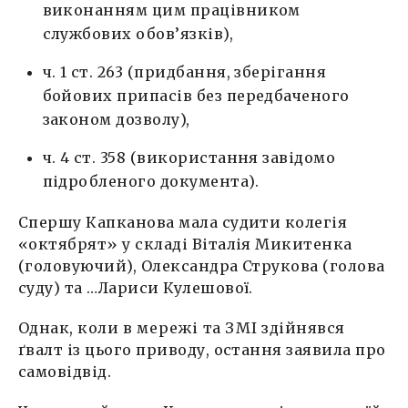
виконанням цим працівником
службових обов’язків),
ч. 1 ст. 263 (придбання, зберігання
бойових припасів без передбаченого
законом дозволу),
ч. 4 ст. 358 (використання завідомо
підробленого документа).
Спершу Капканова мала судити колегія
«октябрят» у складі Віталія Микитенка
(головуючий), Олександра Струкова (голова
суду) та …Лариси Кулешової.
Однак, коли в
мережі
та
ЗМІ
здійнявся
ґвалт із цього приводу, остання заявила про
самовідвід.