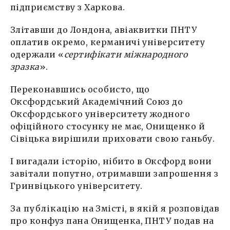
підприємству з Харкова.
Злітавши до Лондона, авіаквитки ПНТУ
оплатив окремо, керманичі університету
одержали «
сертифікати міжнародного
зразка
».
Переконавшись особисто, що
Оксфордський Академічний Союз до
Оксфордського університету жодного
офіційного стосунку не має, Онищенко й
Сівіцька вирішили приховати свою ганьбу.
І вигадали історію, нібито в Оксфорд вони
завітали попутно, отримавши запрошення з
Гринвіцького університету.
За публікацію
на Змісті, в якій я розповідав
про конфуз пана Онищенка, ПНТУ подав на