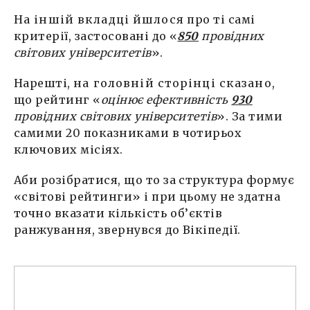
На іншій вкладці йшлося
про ті самі
критерії, застосовані до «
850
провідних
світових університетів
».
Нарешті,
на головній сторінці сказано
,
що рейтинг «
оцінює ефективність
930
провідних світових університетів
». За тими
самими 20 показниками в чотирьох
ключових місіях.
Аби розібратися, що то за структура формує
«світові рейтинги» і при цьому не здатна
точно вказати кількість об’єктів
ранжування, звернувся до Вікіпедії.