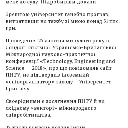
мене до суду.
Підробивши докази
.
Зрештою університет ганебно програв,
витративши на тяжбу зі мною понад 51 тис.
грн.
Проведення 25 жовтня минулого року в
Лондоні спільної Українсько-Британської
Міжнародної науково-практичної
конференції «Technology, Engineering and
Science — 2018», про що повідомляв сайт
ПНТУ, не підтвердив іноземний
«співорганізатор» заходу – Університет
Гринвічу.
Своєрідними є досягнення ПНТУ й на
східному «векторі» міжнародного
співробітництва.
27 тисяч гривень полтавський