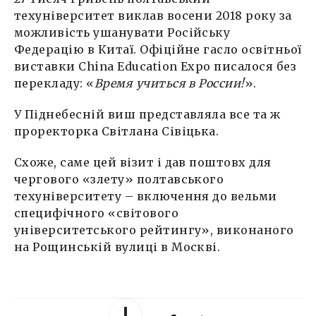
техуніверситет виклав восени 2018 року за
можливість ушанувати Російську
Федерацію в Китаї. Офіційне гасло освітньої
виставки China Education Expo писалося без
перекладу: «
Время учиться в России!
».
У Піднебесній виш представляла все та ж
проректорка Світлана Сівіцька.
Схоже, саме цей візит і дав поштовх для
чергового «злету» полтавського
техуніверситету – включення до вельми
специфічного «світового
університетського рейтингу», виконаного
на Рощинській вулиці в Москві.