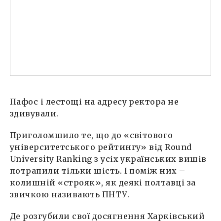
Пафос і лестощі на адресу ректора не
здивували.
Приголомшило те, що до «світового
університетського рейтингу» від Round
University Ranking з усіх українських вишів
потрапили тільки шість. І поміж них –
колишній «строяк», як деякі полтавці за
звичкою називають ПНТУ.
Де розгубили свої досягнення Харківський