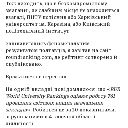
Тож виходить, що в безкомпромісному
змаганні, де слабшим місця не знаходиться
взагалі, ПНТУ потіснив або Харківський
університет ім. Каразіна, або Київський
політехнічний інститут.
Зацікавившись феноменальним
результатом полтавців, я завітав на сайт
roundranking.com, де рейтинг сотворено й
опубліковано.
Вражатися не перестав.
На одній вкладці повідомлялося
, що «
RUR
World University Rankings оцінює роботу
761
провідних світових вищих навчальних
закладів
». Робиться це за 20 показниками,
згрупованими в 4 ключові області
діяльності.