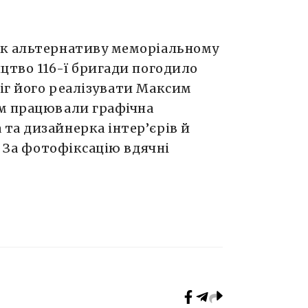
як альтернативу меморіальному
цтво 116-ї бригади погодило
іг його реалізувати Максим
м працювали графічна
та дизайнерка інтер’єрів й
. За фотофіксацію вдячні