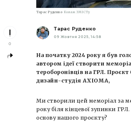
Тарас Руденко
Колаж ЗМІСТу
Тарас Руденко
09 Жовтня 2025, 14:58
0
На початку 2024 року я був го
автором ідеї створити меморіа
тероборонівців на ГРЛ. Проєкт
дизайн-студія AXIOMA,
Ми створили цей меморіал за м
року біля кінцевої зупинки ГРЛ
основу нашого проєкту?