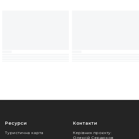
Ресурси
Контакти
Туристична карта
Керівник проєкту
:
Олексій Сердюков