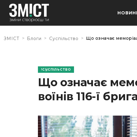
НОВИН
>
>
>
Що означає меморіал 
ЗМІСТ
Блоги
Суспільство
СУСПІЛЬСТВО
Що означає мемо
воїнів 116-ї бриг