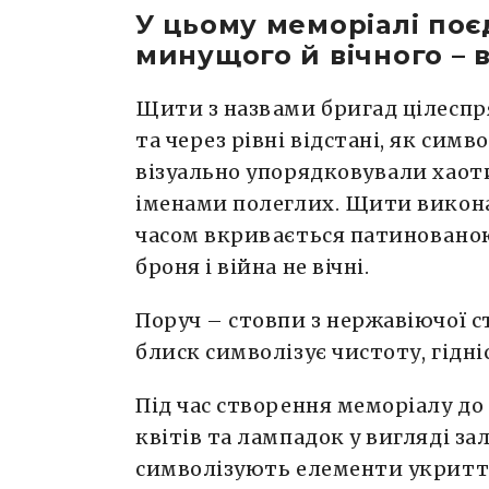
У цьому меморіалі поє
минущого й вічного – в
Щити з назвами бригад цілесп
та через рівні відстані, як сим
візуально упорядковували хаот
іменами полеглих. Щити виконан
часом вкривається патинованою
броня і війна не вічні.
Поруч – стовпи з нержавіючої ст
блиск символізує чистоту, гідніс
Під час створення меморіалу д
квітів та лампадок у вигляді за
символізують елементи укритті