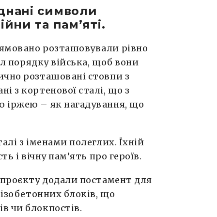
днані символи
ійни та пам’яті.
рямовано розташовували рівно
вол порядку війська, щоб вони
ично розташовані стовпи з
і з кортенової сталі, що з
 іржею – як нагадування, що
алі з іменами полеглих. Їхній
ть і вічну пам’ять про героїв.
о проєкту додали постамент для
лізобетонних блоків, що
в чи блокпостів.