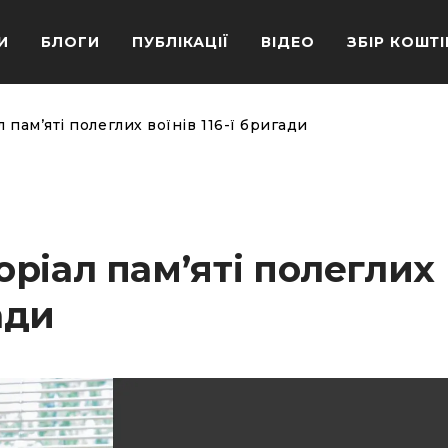
И
БЛОГИ
ПУБЛІКАЦІЇ
ВІДЕО
ЗБІР КОШТІ
пам’яті полеглих воїнів 116-ї бригади
ріал пам’яті полеглих
ади