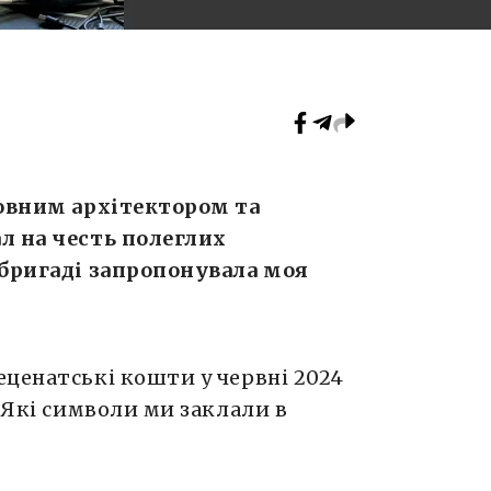
ловним архітектором та
л на честь полеглих
 бригаді запропонувала моя
еценатські кошти у червні 2024
. Які символи ми заклали в