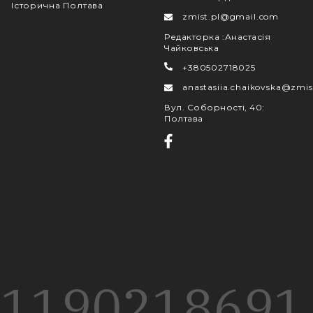
Історична Полтава
zmist.pl@gmail.com
Редакторка
:
Анастасія
Чайковська
+380502718025
anastasiia.chaikovska@zmis
Вул. Соборності, 40
:
Полтава
1190
218
691