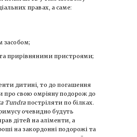
іальних правах, а саме:
 засобом;
 та прирівняними пристроями;
енти дитині, то до погашення
и про свою омріяну подорож до
ta
Tundra
постріляти по білках.
римусу очевидно будуть
ав дітей на аліменти, а
роші на закордонні подорожі та