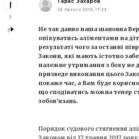
Тарас Захаров
28 Лютого 2018, 17:33
0
Не так давно наша шановна Вер
опікуватись аліментами на діт
результаті чого за останні пів
Закони, які мають істотно заб
належне утримання з боку не д
призведе виконання цього Зак
покаже час, а Вам буде корисно
що сподіватись можна тепер 
зобов’язань.
Порядок судового стягнення алі
Законом від 17 травня 2017 рок