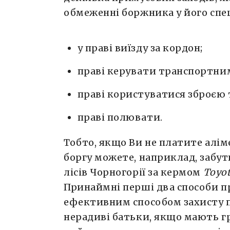
обмеженні боржника у його спец
у праві виїзду за кордон;
праві керувати транспортним
праві користуватися зброєю
праві полювати.
Тобто, якщо Ви не платите алім
боргу можете, наприклад, забут
лісів Чорногорії за кермом
Toyo
Принаймні перші два способи п
ефективним способом захисту пр
нерадиві батьки, якщо мають г