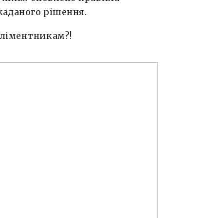
жаданого рішення.
аліментникам?!