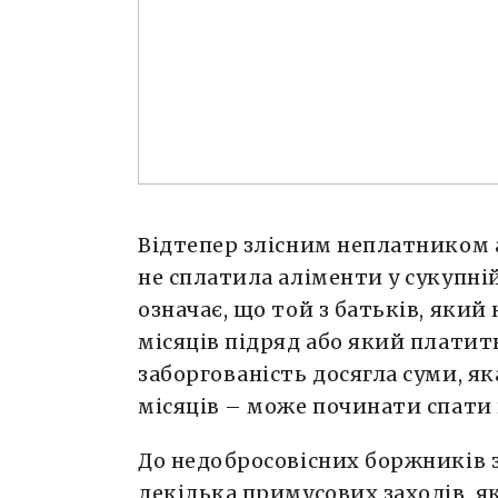
Відтепер злісним неплатником а
не сплатила аліменти у сукупній 
означає, що той з батьків, який
місяців підряд або який платит
заборгованість досягла суми, як
місяців – може починати спати 
До недобросовісних боржників 
декілька примусових заходів, я