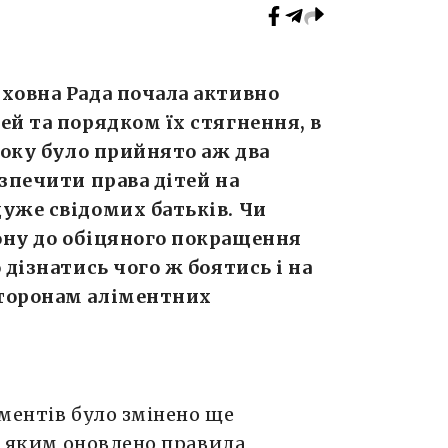
ховна Рада почала активно
ей та порядком їх стягнення, в
року було прийнято аж два
езпечити права дітей на
уже свідомих батьків. Чи
ону до обіцяного покращення
 дізнатись чого ж боятись і на
сторонам аліментних
ментів було змінено ще
у, яким оновлено правила