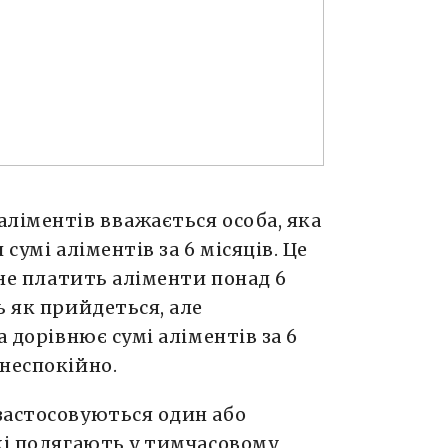
ліментів вважається особа, яка
сумі аліментів за 6 місяців. Це
 не платить аліменти понад 6
ь як прийдеться, але
а дорівнює сумі аліментів за 6
неспокійно.
застосовуються один або
кі полягають у тимчасовому