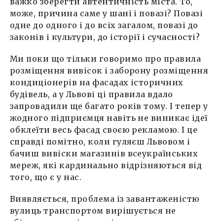
важко зберегти автентичність міста. То,
може, причина саме у шані і повазі? Повазі
одне до одного і до всіх загалом, повазі до
законів і культури, до історії і сучасності?
Ми поки що тільки говоримо про правила
розміщення вивісок і заборону розміщення
кондиціонерів на фасадах історичних
будівель, а у Львові ці правила вдало
запровадили ще багато років тому. І тепер у
жодного підприємця навіть не виникає ідеї
обклеїти весь фасад своєю рекламою. І це
справді помітно, коли гуляєш Львовом і
бачиш вивіски магазинів всеукраїнських
мереж, які кардинально відрізняються від
того, що є у нас.
Виявляється, проблема із завантаженістю
вулиць транспортом вирішується не