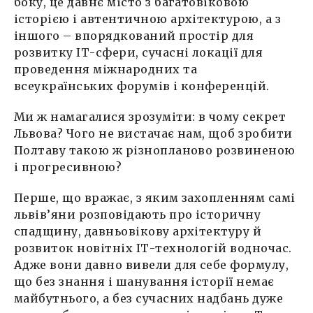
боку, це давнє місто з багатовіковою
історією і автентичною архітектурою, а з
іншого – впорядкований простір для
розвитку ІТ-сфери, сучасні локації для
проведення міжнародних та
всеукраїнських форумів і конференцій.
Ми ж намагалися зрозуміти: в чому секрет
Львова? Чого не вистачає нам, щоб зробити
Полтаву такою ж різнопланово розвиненою
і прогресивною?
Перше, що вражає, з яким захопленням самі
львів’яни розповідають про історичну
спадщину, давньовікову архітектуру й
розвиток новітніх ІТ-технологій водночас.
Адже вони давно вивели для себе формулу,
що без знання і шанування історії немає
майбутнього, а без сучасних надбань дуже