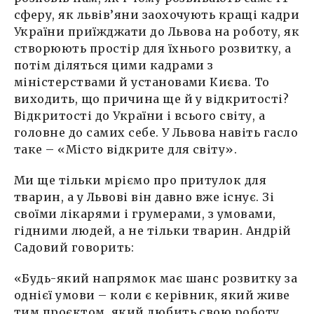
сферу, як львів’яни заохочують кращі кадри
України приїжджати до Львова на роботу, як
створюють простір для їхнього розвитку, а
потім діляться цими кадрами з
міністерствами й установами Києва. То
виходить, що причина ще й у відкритості?
Відкритості до України і всього світу, а
головне до самих себе. У Львова навіть гасло
таке – «Місто відкрите для світу».
Ми ще тільки мріємо про притулок для
тварин, а у Львові він давно вже існує. Зі
своїми лікарями і грумерами, з умовами,
гідними людей, а не тільки тварин. Андрій
Садовий говорить:
«Будь-який напрямок має шанс розвитку за
однієї умови – коли є керівник, який живе
тим проєктом, який любить свою роботу,