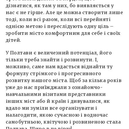
дізнатися, як там у них, бо виявляється у
нас є не гірше. Але це можна створити лише
тоді, коли всі разом, коли всі перейняті
однією метою і переслідують одну ціль –
зробити місто комфортним для себе і своїх
дітей.
У Полтави є величезний потенціал, його
тільки треба знайти і розвинути. І,
можливо, саме нам вдасться віднайти ту
формулу стрімкого і прогресивного
розвитку нашого міста. Щоб за кілька років
уже до нас приїжджали з ознайомчо-
навчальними візитами представники
інших міст або й країн і дивувалися, як
вдало ми зуміли все організувати і
налагодити, якою сучасною і водночас
самобутньою, квітучою і розвиненою стала
Полтава. Щиро в це вірю!