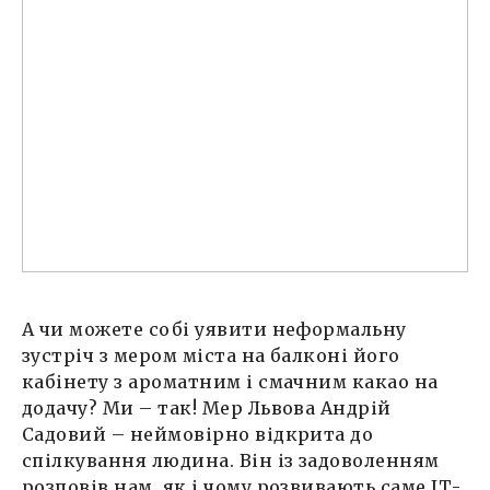
А чи можете собі уявити неформальну
зустріч з мером міста на балконі його
кабінету з ароматним і смачним какао на
додачу? Ми – так! Мер Львова Андрій
Садовий – неймовірно відкрита до
спілкування людина. Він із задоволенням
розповів нам, як і чому розвивають саме ІТ-