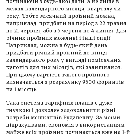
починаючи з будь-якої дати, а не лише в
межах календарного місяця, кварталу чи
року. Тобто місячний проїзний можна,
наприклад, придбати на період з 22 травня
по 21 червня, або з 5 червня по 4 липня. Для
річних проїзних можливі і інші опції.
Наприклад, можна в будь-який день
придбати річний проїзний до кінця
календарного року у вигляді помісячних
купонів для тих місяців, які залишилися.
При цьому вартість такого проїзного
визначається з розрахунку 9500 форинтів
на 1 місяць.
Така система тарифних планів є дуже
гнучкою і дозволяє задовольнити різні
потреби мешканців Будапешту. За моїми
підрахунками, економія з використанням
майже всіх проїзних починається вже на 1-й