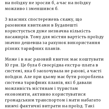
на поїздку не зросли б, а час на поїздку
можливо і зменшився б.
З власних спостережень скажу, що
разовими квитками в Будапешті
користується дуже незначна кількість
пасажирів. Тому для містян вартість проїзду
значно дешевша за рахунок використання
різних тарифних планів.
Може і в нас разовий квиток має коштувати
10 грн. Це була б своєрідна екстра-плата в
системі, яка б заохочувала не разові, а часті
поїздки. Але при цьому має бути розроблена
система тарифних планів, які б давали
можливість містянам і туристам
економити, активно користуватися
громадським транспортом і мати набагато
нижчі фактичні витрати на проїзд. Такі