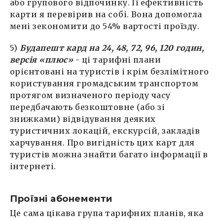
або групового відпочинку. Її ефективність
карти я перевірив на собі. Вона допомогла
мені зекономити до 54% вартості проїзду.
5)
Будапешт кард на 24, 48, 72, 96, 120 годин,
версія «плюс»
- ці тарифні плани
орієнтовані на туристів і крім безлімітного
користування громадським транспортом
протягом визначеного періоду часу
передбачають безкоштовне (або зі
знижками) відвідування деяких
туристичних локацій, екскурсій, закладів
харчування. Про вигідність цих карт для
туристів можна знайти багато інформації в
інтернеті.
Проїзні абонементи
Це сама цікава група тарифних планів, яка