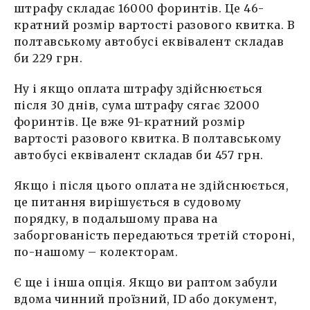
штрафу складає 16000 форинтів. Це 46-
кратний розмір вартості разового квитка. В
полтавському автобусі еквівалент складав
би 229 грн.
Ну і якщо оплата штрафу здійснюється
після 30 днів, сума штрафу сягає 32000
форинтів. Це вже 91-кратний розмір
вартості разового квитка. В полтавському
автобусі еквівалент складав би 457 грн.
Якщо і після цього оплата не здійснюється,
це питання вирішується в судовому
порядку, в подальшому права на
заборгованість передаються третій стороні,
по-нашому – колекторам.
Є ще і інша опція. Якщо ви раптом забули
вдома чинний проїзний, ID або документ,