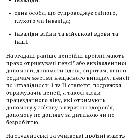
одна особа, що супроводжує сліпого,
глухого чи інваліда;
інваліди війни та військові вдови та
інші.
На згадані раніше пенсійні проїзні мають
право отримувачі пенсії або еквівалентної
допомоги, допомоги вдові, сиротам, пенсії
родичам жертви нещасного випадку, пенсії
по інвалідності І та ІІ ступеня, подружжя
отримувачів пенсії, а також люди
працездатного віку, які отримують
допомогу у зв’язку з втратою здоров’я,
допомогу по догляду за дитиною чи по
безробіттю.
На студентські та учнівські проїзні мають