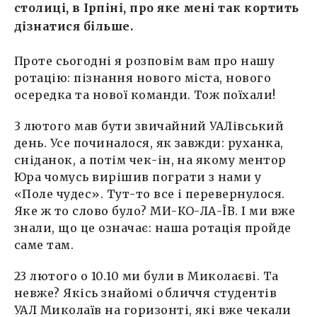
столиці, в Ірпіні, про яке мені так кортить
дізнатися більше.
Проте сьогодні я розповім вам про нашу
ротацію: пізнання нового міста, нового
осередка та нової команди. Тож поїхали!
3 лютого мав бути звичайний УАЛівський
день. Усе починалося, як завжди: руханка,
сніданок, а потім чек-ін, на якому ментор
Юра чомусь вирішив пограти з нами у
«Поле чудес». Тут-то все і перевернулося.
Яке ж то слово було? МИ-КО-ЛА-ЇВ. І ми вже
знали, що це означає: наша ротація пройде
саме там.
23 лютого о 10.10 ми були в Миколаєві. Та
невже? Якісь знайомі обличчя студентів
УАЛ Миколаїв на горизонті, які вже чекали