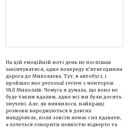
На цій емоційній ноті день не поспішав
закінчуватися, адже попереду п‘ятигодинна
дорога до Миколаєва. Тут, в автобусі, і
пройшло моє personal review з ментором
УАЛ Миколаїв. Чомусь я думала, що воно не
буде таким вдалим, адже всі ми були досить
змучені. Але, як виявилося, найкращі
розмови народжуються в довгих
мандрівках, коли зовсім немає сил вдавати,
а хочеться говорити повністю відверто та