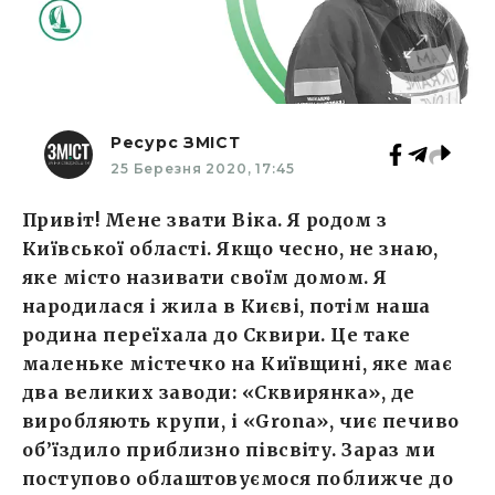
Ресурс ЗМІСТ
25 Березня 2020, 17:45
Привіт! Мене звати Віка. Я родом з
Київської області. Якщо чесно, не знаю,
яке місто називати своїм домом. Я
народилася і жила в Києві, потім наша
родина переїхала до Сквири. Це таке
маленьке містечко на Київщині, яке має
два великих заводи: «Сквирянка», де
виробляють крупи, і «Grona», чиє печиво
об’їздило приблизно півсвіту. Зараз ми
поступово облаштовуємося поближче до