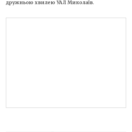
дружньою хвилею УАЛ Миколаїв.