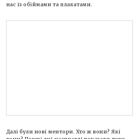
нас із обіймами та плакатами.
Далі були нові ментори. Хто ж вони? Які
вони? Перші дні насправді показали дуже