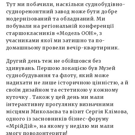
Тут ми побачили, наскільки суднобудівно-
судноремонтний завод може бути добре
модернізований та обладнаний. Ми
побували на регіональній конференції
старшокласників «Модель ООН», з
учасниками якої ми затишно та по-
домашньому провели вечір-квартирник.
Другий день теж не обійшовся без
здивувань. Першою локацією був Музей
суднобудування та флоту, який може
надихати не лише історичною цінністю, а й
своїм дизайном та естетикою у кожному
куточку . Також у цей день ми мали
інтерактивну прогулянку визначними
місцями Миколаєва та візит Сергія Клімова,
одного із засновників бізнес-форуму
«МрійДій», на якому у неділю ми мали
змогу поволонтерити!