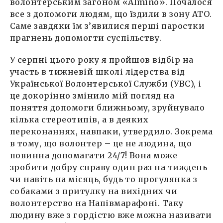
волонтерським загоном «Almino». Почалося
все з допомоги людям, що їздили в зону АТО.
Саме завдяки їм з’явилися перші паростки
прагнень допомогти суспільству.
У серпні цього року я пройшов відбір на
участь в тижневій школі лідерства від
Української Волонтерської Служби (УВС), і
це докорінно змінило мій погляд на
поняття допомоги ближньому, зруйнувало
кілька стереотипів, а в деяких
переконаннях, навпаки, утвердило. Зокрема
в тому, що волонтер – це не людина, що
повинна допомагати 24/7! Вона може
зробити добру справу один раз на тиждень
чи навіть на місяць, будь то прогулянка з
собаками з притулку на вихідних чи
волонтерство на Напівмарафоні. Таку
людину вже з гордістю вже можна називати