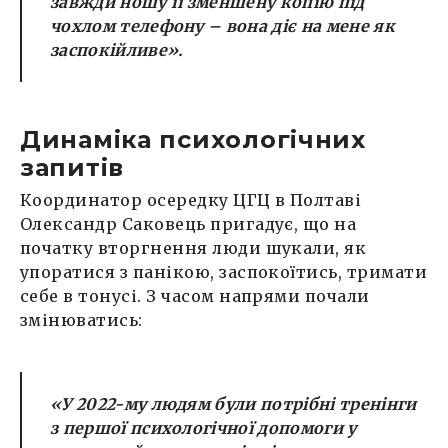
завжди ношу її зменшену копію під
чохлом телефону – вона діє на мене як
заспокійливе».
Динаміка психологічних
запитів
Координатор осередку ЦГЦ в Полтаві
Олександр Саковець пригадує, що на
початку вторгнення люди шукали, як
упоратися з панікою, заспокоїтись, тримати
себе в тонусі. З часом напрями почали
змінюватись:
«У 2022-му людям були потрібні тренінги
з першої психологічної допомоги у