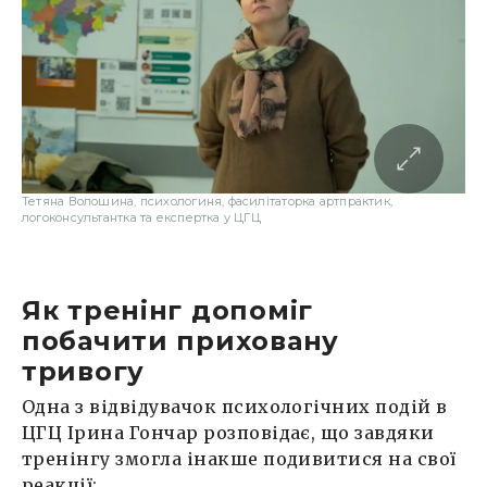
Тетяна Волошина, психологиня, фасилітаторка артпрактик,
логоконсультантка та експертка у ЦГЦ
Як тренінг допоміг
побачити приховану
тривогу
Одна з відвідувачок психологічних подій в
ЦГЦ Ірина Гончар розповідає, що завдяки
тренінгу змогла інакше подивитися на свої
реакції: