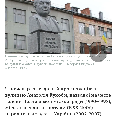
Гранітний монумент на честь Анатолія Кукоби був встановлений у
2012 році на тодішній Пролетарській вулиці, пізніше перейменованій
на вулицю Анатолія Кукоби. Джерело — інтернет-видання
«Полтавщина»
Також варто згадати й про ситуацію з
вулицею Анатолія Кукоби, названої на честь
голови Полтавської міської ради (1990–1998),
міського голови Полтави (1998–2006) і
народного депутата України (2002–2007).