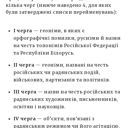
кілька черг (нижче наведено 4, для яких
були затверджені списки перейменувань):
I черга
— геоніми, в яких є
орфографічні помилки, русизми й назви
на честь топонімів Російської Федерації
та Республіки Білорусь.
II черга
— геоніми, названі на честь
російських чи радянських подій,
військових, партизанів та політиків.
III черга
— назви на честь російських та
радянських художників, письменників,
освітян і науковців.
IV черга
— об’єкти, пов’язані з
радянським режимом чи його агітацією.