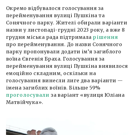
Окремо відбувалося голосування за
перейменування вулиці Пушкіна та
Сонячного парку. Жителі обирали варіанти
назви у листопаді-грудні 2023 року, а вже 8
грудня міська рада підтримала
рішення
про перейменування. До назви Сонячного
парку пропонували додати ім’я загиблого
воїна Євгенія Браха. Голосування за
перейменування вулиці Пушкіна виявилося
емоційно складним, оскільки на
голосування винесли лиге два варіанти —
імена загиблих воїнів. Більше 59%
проголосували
за варіант «вулиця Юліана
Матвійчука».