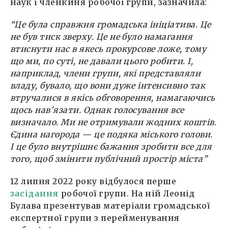
наук і членкиня робочої групи, зазначила:
“Це була справжня громадська ініціатива. Це
не був тиск зверху. Це не було намагання
втиснути нас в якесь прокурсове ложе, тому
що ми, по суті, не давали цього робити. І,
наприклад, члени групи, які представляли
владу, бувало, що вони дуже інтенсивно так
втручалися в якісь обговорення, намагаючись
щось нав'язати. Однак голосування все
визначало. Ми не отримували жодних коштів.
Єдина нагорода — це подяка міського голови.
І це було внутрішнє бажання зробити все для
того, щоб змінити публічний простір міста”
12 липня 2022 року відбулося перше
засідання
робочої групи. На ній Леонід
Булава презентував матеріали громадської
експертної групи з перейменування