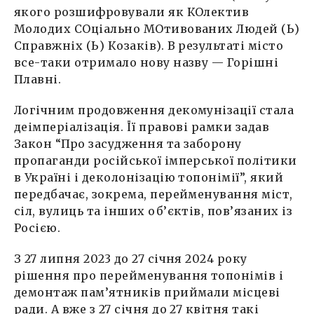
якого розшифровували як КОлектив
Молодих СОціально МОтивованих Людей (Ь)
Справжніх (Ь) Козаків). В результаті місто
все-таки отримало нову назву — Горішні
Плавні.
Логічним продовження декомунізації стала
деімперіалізація. Її правові рамки задав
Закон “Про засудження та заборону
пропаганди російської імперської політики
в Україні і деколонізацію топонімії”, який
передбачає, зокрема, перейменування міст,
сіл, вулиць та інших об’єктів, пов’язаних із
Росією.
З 27 липня 2023 до 27 січня 2024 року
рішення про перейменування топонімів і
демонтаж пам’ятників приймали місцеві
ради. А вже з 27 січня до 27 квітня такі