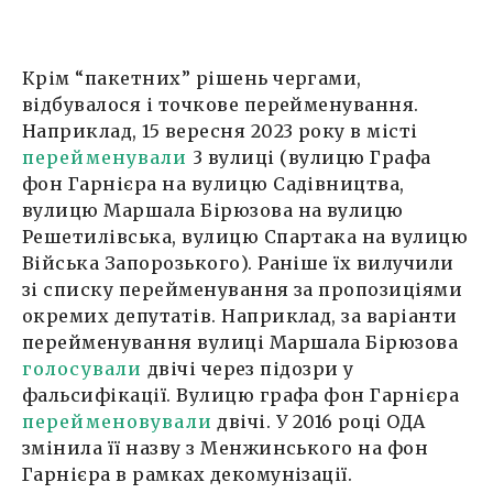
Крім “пакетних” рішень чергами,
відбувалося і точкове перейменування.
Наприклад, 15 вересня 2023 року в місті
перейменували
3 вулиці (вулицю Графа
фон Гарнієра на вулицю Садівництва,
вулицю Маршала Бірюзова на вулицю
Решетилівська, вулицю Спартака на вулицю
Війська Запорозького). Раніше їх вилучили
зі списку перейменування за пропозиціями
окремих депутатів. Наприклад, за варіанти
перейменування вулиці Маршала Бірюзова
голосували
двічі через підозри у
фальсифікації. Вулицю графа фон Гарнієра
перейменовували
двічі. У 2016 році ОДА
змінила її назву з Менжинського на фон
Гарнієра в рамках декомунізації.