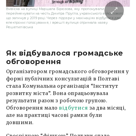
Вивіска на вулиці Маршала Бірюзова, яку пропонували
перейменувати на честь Дмитра Пругла, українського військового,
що загинув у 2019 році. Через підозри у махінаціях відбулося два
електронні голосування, і врешті вулиця отримала назву
Решетилівська
Як відбувалося громадське
обговорення
Організатором громадського обговорення у
формі публічних консультацій в Полтаві
стала Комунальна організація “Інститут
розвитку міста”. Вона опрацьовувала
результати разом з робочою групою.
Обговорення мало
відбутися
за два місяці,
але на практиці часові рамки були
довшими.
Своєрідною “фішкою” Полтави стало