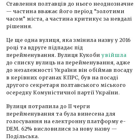
Ставлення полтавців до нього неоднозначне
— частина вважає його період “золотими
часом” міста, а частина критикує за невдалі
рішення.
Це ще одна вулиця, яка змінила назву у 2016
році та вдруге підпадає під
перейменування. Вулиця Кукоби
увійшла
до списку вулиць на перейменування, адже
до незалежності України він обіймав посаду
в керівних органах КПРС, був на посаді
другого секретаря полтавського міського
осередку Комуністичної партії України.
Вулиця потрапила до ІІ черги
перейменування та була винесена для
голосування на електронну платформу е-
DEM. 62% висловилися за нову назву —
Подільська.