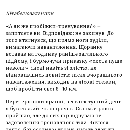
Штабелювальники
«А як же пробіжки-тренування?»
–
запитаєте ви. Відповідаю: не закинув. До
того втягнувся, що прямо ноги зуділи,
вимагаючи навантаження. Щоранку
вставав на годинку раніше загального
підйому, і бурмочучи приказку «охота пуще
неволи», іноді навіть зі злістю, не
відновившись повністю після вчорашнього
навантаження, виходив на лісові стежки,
щоб пробігти свої 8
–
10 км.
Перетерпівши вранці, весь наступний день
я був свіжий, як огірочок. Скільки років
пройшло, але до сих пір відчуваю те
задоволення тренованого тіла. Біглося
легко, без осоливої втоми, навіть злетіти