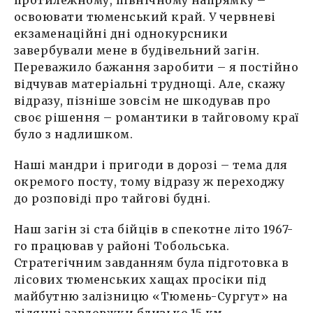
освоювати тюменський край. У червневі
екзаменаційні дні однокурсники
завербували мене в будівельний загін.
Переважило бажання заробити – я постійно
відчував матеріальні труднощі. Але, скажу
відразу, пізніше зовсім не шкодував про
своє рішення – романтики в тайговому краї
було з надлишком.
Наші мандри і пригоди в дорозі – тема для
окремого посту, тому відразу ж переходжу
до розповіді про тайгові будні.
Наш загін зі ста бійців в спекотне літо 1967-
го працював у районі Тобольська.
Стратегічним завданням була підготовка в
лісових тюменських хащах просіки під
майбутню залізницю «Тюмень-Сургут» на
ділянці завдовжки близько 15 км.