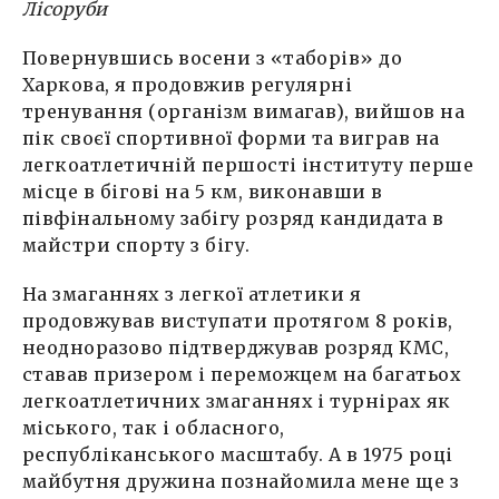
Лісоруби
Повернувшись восени з «таборів» до
Харкова, я продовжив регулярні
тренування (організм вимагав), вийшов на
пік своєї спортивної форми та виграв на
легкоатлетичній першості інституту перше
місце в бігові на 5 км, виконавши в
півфінальному забігу розряд кандидата в
майстри спорту з бігу.
На змаганнях з легкої атлетики я
продовжував виступати протягом 8 років,
неодноразово підтверджував розряд КМС,
ставав призером і переможцем на багатьох
легкоатлетичних змаганнях і турнірах як
міського, так і обласного,
республіканського масштабу. А в 1975 році
майбутня дружина познайомила мене ще з