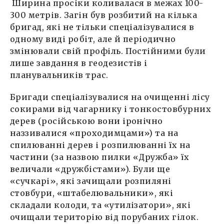
Ширина просіки коливалася в межах 100-
300 метрів. Загін був розбитий на кілька
бригад, які не тільки спеціалізувалися в
одному виді робіт, але й періодично
змінювали свій профіль. Постійними були
лише завдання в геодезистів і
планувальників трас.
Бригади спеціалізувалися на очищенні лісу
сокирами від чагарнику і тонкостовбурних
дерев (російською вони іронічно
наззивалися «проходимцами») та на
спилюванні дерев і розпилюванні їх на
частини (за назвою пилки «Дружба» їх
величали «дружбістами»). Були ще
«сучкарі», які зачищали розпиляні
стовбури, «штабелювальники», які
складали колоди, та «утилізатори», які
очищали територію від порубаних гілок.