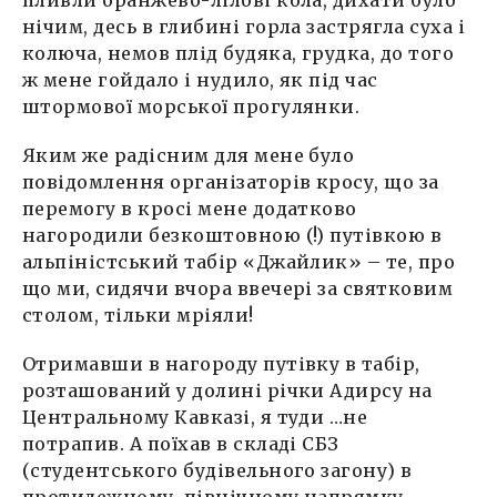
нічим, десь в глибині горла застрягла суха і
колюча, немов плід будяка, грудка, до того
ж мене гойдало і нудило, як під час
штормової морської прогулянки.
Яким же радісним для мене було
повідомлення організаторів кросу, що за
перемогу в кросі мене додатково
нагородили безкоштовною (!) путівкою в
альпіністський табір «Джайлик» – те, про
що ми, сидячи вчора ввечері за святковим
столом, тільки мріяли!
Отримавши в нагороду путівку в табір,
розташований у долині річки Адирсу на
Центральному Кавказі, я туди …не
потрапив. А поїхав в складі СБЗ
(студентського будівельного загону) в
протилежному, північному напрямку –