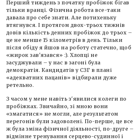
Перший тиждень з початку пробіжок бігав
тільки вранці. Фізична робота все-таки
давала про себе знати. Але потихеньку
втягнувся. І протягом двох-трьох тижнів
довів кількість денних пробіжок до трьох –
це не менше 15 кілометрів в день. Тільки
після обіду я йшов на роботу статечно, щоб
«жирок зав'язався» :). Хлопці не
засуджували – у нас в загоні була
демократія. Кандидатів у СЗГ в плані
«адекватних пацанів» відбирали дуже
ретельно.
З часом у мене навіть з'явилися колеги по
пробіжках. Звичайно, зі мною вони
«змагатися» не могли, але результатом
перегонів були задоволені. По-перше, це все
ж була зміна фізичної діяльності, по-друге –
відмінне тренування серцево-судинної і