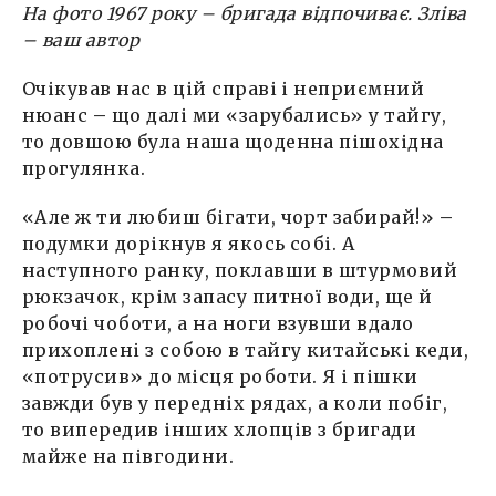
На фото 1967 року – бригада відпочиває. Зліва
– ваш автор
Очікував нас в цій справі і неприємний
нюанс
–
що далі ми «зарубались» у тайгу,
то довшою була наша щоденна пішохідна
прогулянка.
«Але ж ти любиш бігати, чорт забирай!»
–
подумки дорікнув я якось собі. А
наступного ранку, поклавши в штурмовий
рюкзачок, крім запасу питної води, ще й
робочі чоботи, а на ноги взувши вдало
прихоплені з собою в тайгу китайські кеди,
«потрусив» до місця роботи. Я і пішки
завжди був у передніх рядах, а коли побіг,
то випередив інших хлопців з бригади
майже на півгодини.