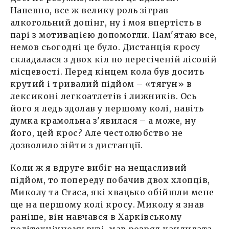
Напевно, все ж велику роль зіграв
алкогольний допінг, ну і моя впертість в
парі з мотивацією допомогли. Пам'ятаю все,
немов сьогодні це було. Дистанція кросу
складалася з двох кіл по пересіченій лісовій
місцевості. Перед кінцем кола був досить
крутий і тривалий підйом – «тягун» в
лексиконі легкоатлетів і лижників. Ось
його я ледь здолав у першому колі, навіть
думка крамольна з'явилася – а може, ну
його, цей крос? Але честолюбство не
дозволило зійти з дистанції.
Коли ж я вдруге вибіг на нещасливий
підйом, то попереду побачив двох хлопців,
Миколу та Стаса, які хвацько обійшли мене
ще на першому колі кросу. Миколу я знав
раніше, він навчався в Харківському
політехнічному вузі, мав розряд кандидата