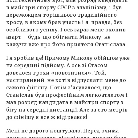
в майстри спорту СРСР з альпінізму, і був
переможцем торішнього традиційного
кросу, в якому брав участь і я, правда, без
особливого успіху. І ось зараз мене охопив
азарт – будь-що обігнати Миколу, не
кажучи вже про його приятеля Станіслава.
І я зробив це! Причому Миколу обійшов уже
на середині підйому. А ось зі Стасом
довелося трохи «повозитися». Той,
настирливий, не хотів відпускати мене до
самого фінішу. Потім з'ясувалося, що
Станіслав був професійним легкоатлетом і
мав розряд кандидата в майстри спорту з
бігу на середні дистанції. Але за сто метрів
до фінішу я все ж відірвався!
Мені це дорого коштувало. Перед очима
пливли оранжево-лілові кола, дихати було