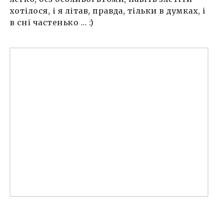
хотілося, і я літав, правда, тільки в думках, і
в сні частенько … :)