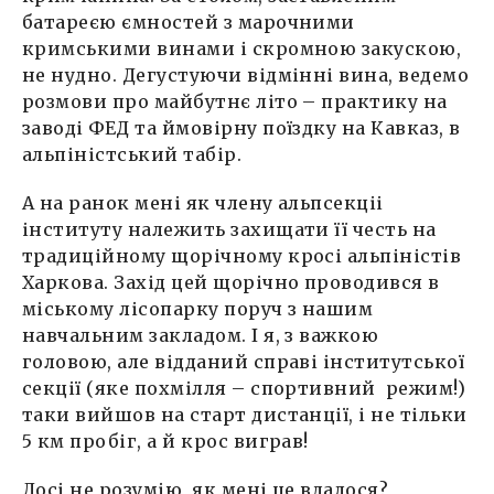
батареєю ємностей з марочними
кримськими винами і скромною закускою,
не нудно. Дегустуючи відмінні вина, ведемо
розмови про майбутнє літо – практику на
заводі ФЕД та ймовірну поїздку на Кавказ, в
альпіністський табір.
А на ранок мені як члену альпсекціі
інституту належить захищати її честь на
традиційному щорічному кросі альпіністів
Харкова. Захід цей щорічно проводився в
міському лісопарку поруч з нашим
навчальним закладом. І я, з важкою
головою, але відданий справі інститутської
секції (яке похмілля – спортивний режим!)
таки вийшов на старт дистанції, і не тільки
5 км пробіг, а й крос виграв!
Досі не розумію, як мені це вдалося?