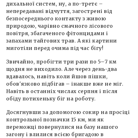
дихальної систем, ну, а по-третє –
непередавані відчуття, загострені від
безпосереднього контакту з живою
природою, чарівно смачного лісового
повітря, збагаченого фітонцидами і
запахами тайгових трав. А які картини
миготіли перед очима під час бігу!
Звичайно, пробігти три рази по 5
–
7 км
щодня не виходило. Але через день-два
вдавалось, навіть коли йшов пішки,
обов'язково підбігав
–
інакше вже не міг.
Навіть в останніх числах серпня і після
обіду потихеньку біг на роботу.
Досягнувши за допомогою сокир на просіці
контрольної позначки 15 км, ми як
переможці повернулися на базу нашого
загону і влилися всією бригадою в