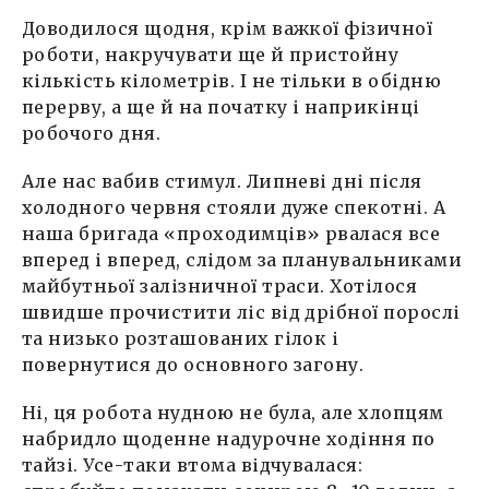
Доводилося щодня, крім важкої фізичної
роботи, накручувати ще й пристойну
кількість кілометрів. І не тільки в обідню
перерву, а ще й на початку і наприкінці
робочого дня.
Але нас вабив стимул. Липневі дні після
холодного червня стояли дуже спекотні. А
наша бригада «проходимців» рвалася все
вперед і вперед, слідом за планувальниками
майбутньої залізничної траси. Хотілося
швидше прочистити ліс від дрібної порослі
та низько розташованих гілок і
повернутися до основного загону.
Ні, ця робота нудною не була, але хлопцям
набридло щоденне надурочне ходіння по
тайзі. Усе-таки втома відчувалася: