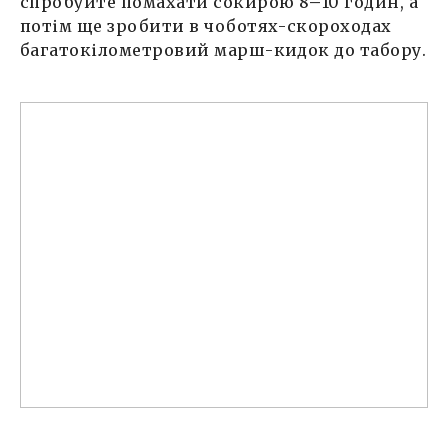
спробуйте помахати сокирою 8
–
10 годин, а
потім ще зробити в чоботях-скороходах
багатокілометровий марш-кидок до табору.