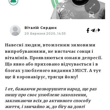
Віталій Сердюк
20 Березня 2020, 14:55
Навесні людям, втомленим зимовими
випробуваннями, не вистачає сонця і
вітамінів. Проявляються ознаки депресії.
Що явно або приховано відчувається і в
блогах улюбленого видання ЗМІСТ. А тут
ще й коронавірус, трясця йому!
І от, бажаючи розворушити народ, ще раз
пишу про своє улюблене захоплення,
закликаючи всіх до активного способу
життя, і звичайно ж, до бігу на довгі