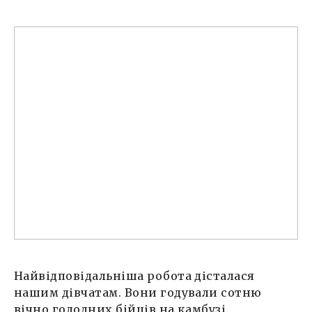
Найвідповідальніша робота дісталася
нашим дівчатам. Вони годували сотню
вічно голодних бійців на камбузі.