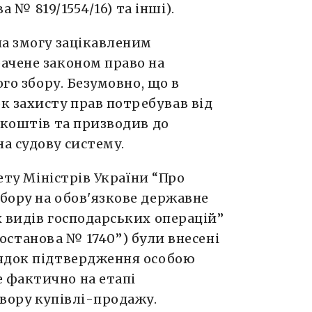
ва № 819/1554/16) та інші).
ла змогу зацікавленим
ачене законом право на
ого збору. Безумовно, що в
к захисту прав потребував від
 коштів та призводив до
а судову систему.
нету Міністрів України “Про
бору на обов'язкове державне
 видів господарських операцій”
 “постанова № 1740”) були внесені
рядок підтвердження особою
 фактично на етапі
вору купівлі-продажу.