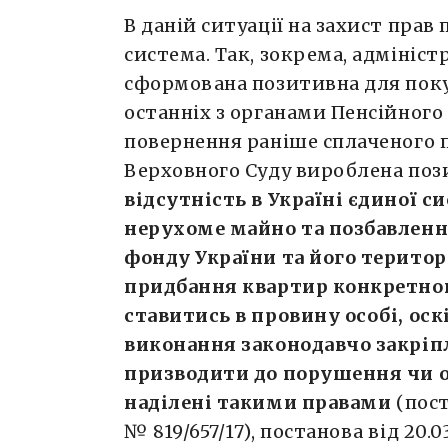
В даній ситуації на захист прав
система. Так, зокрема, адмініс
сформована позитивна для поку
останніх з органами Пенсійного
повернення раніше сплаченого пе
Верховного Суду вироблена пози
відсутність в Україні єдиної с
нерухоме майно та позбавлен
фонду України та його територ
придбання квартир конкретно
ставитись в провину особі, ос
виконання законодавчо закрі
призводити до порушення чи 
наділені такими правами
(пост
№ 819/657/17), постанова від 20.0