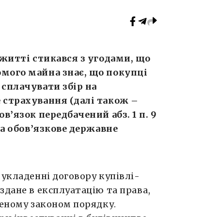
 житті стикався з угодами, що
омого майна знає, що покупці
 сплачувати збір на
 страхування (далі також –
в’язок передбачений абз. 1 п. 9
 на обов’язкове державне
 укладенні договору купівлі-
здане в експлуатацію та права,
леному законом порядку.