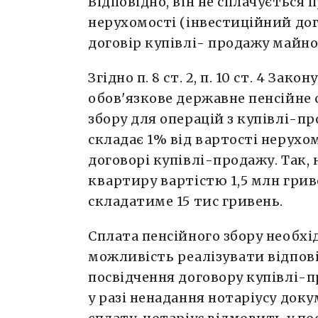
Відповідно, він не сплачується 
нерухомості (інвестиційний дого
договір купівлі- продажу майно
Згідно п. 8 ст. 2, п. 10 ст. 4 Зако
обов'язкове державне пенсійне 
збору для операцій з купівлі-п
складає 1% від вартості нерухом
договорі купівлі-продажу. Так,
квартиру вартістю 1,5 млн грив
складатиме 15 тис гривень.
Сплата пенсійного збору необхі
можливість реалізувати відпов
посвідчення договору купівлі-
у разі ненадання нотаріусу док