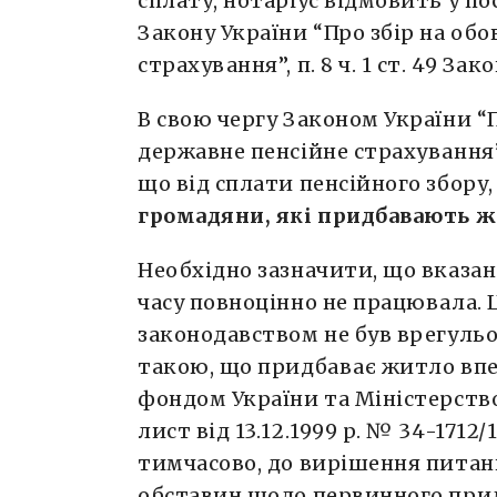
сплату, нотаріус відмовить у посв
Закону України “Про збір на об
страхування”, п. 8 ч. 1 ст. 49 За
В свою чергу Законом України “П
державне пенсійне страхування” (
що від сплати пенсійного збору
громадяни, які придбавають ж
Необхідно зазначити, що вказа
часу повноцінно не працювала. Ц
законодавством не був врегуль
такою, що придбаває житло впе
фондом України та Міністерств
лист від 13.12.1999 р. № 34-1712
тимчасово, до вирішення питан
обставин щодо первинного прид