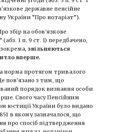
ідченні угоди (абз. 3 п. 9 ст. 1
ов'язкове державне пенсійне
кону України “Про нотаріат”).
ро збір на обов'язкове
абз. 1 п. 9 ст. 1) передбачено,
, зокрема,
звільняються
итло вперше.
на норма протягом тривалого
е пов'язано з тим, що
ований порядок визнання особи
рше. Свого часу Пенсійним
ом юстиції України було видано
/1851 в якому зазначалося, що
ня про спосіб підтвердження
бання житла, нотаріуси