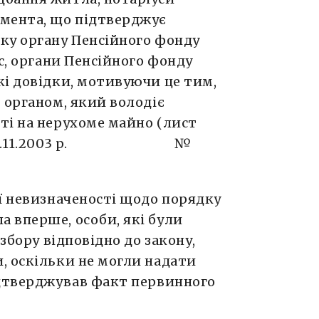
мента, що підтверджує
ку органу Пенсійного фонду
с, органи Пенсійного фонду
кі довідки, мотивуючи це тим,
 органом, який володіє
ті на нерухоме майно (лист
 від 19.11.2003 р. №
ї невизначеності щодо порядку
 вперше, особи, які були
 збору відповідно до закону,
, оскільки не могли надати
ідтверджував факт первинного