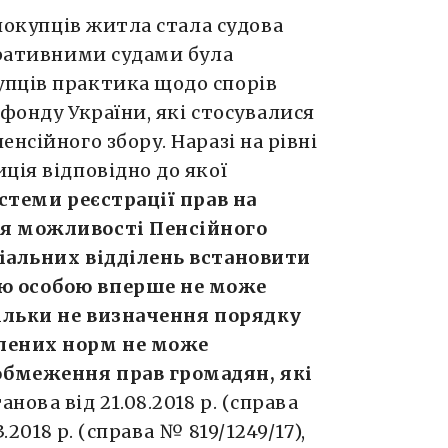
 покупців житла стала судова
тративними судами була
пців практика щодо спорів
 фонду України, які стосувалися
нсійного збору. Наразі на рівні
ція відповідно до якої
истеми реєстрації прав на
ня можливості Пенсійного
іальних відділень встановити
ю особою вперше не може
кільки не визначення порядку
плених норм не може
обмеження прав громадян, які
анова від 21.08.2018 р. (справа
3.2018 р. (справа № 819/1249/17),