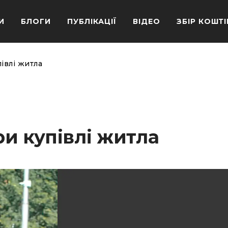
И
БЛОГИ
ПУБЛІКАЦІЇ
ВІДЕО
ЗБІР КОШТІ
івлі житла
и купівлі житла