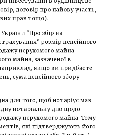
при інвестуванні в будівництво
вір, договір про пайову участь,
вих прав тощо).
ну України “Про збір на
страхування” розмір пенсійного
родажу нерухомого майна
ого майна, зазначеної в
 наприклад, якщо ви придбаєте
ень, сума пенсійного збору
дна для того, щоб нотаріус мав
ідну нотаріальну дію щодо
продажу нерухомого майна. Тому
ументів, які підтверджують його