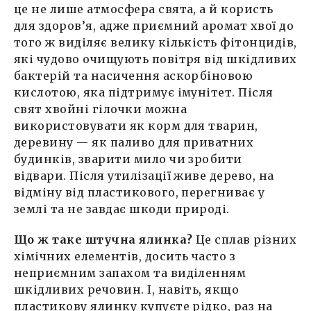
це не лише атмосфера свята, а й користь
для здоров’я, адже приємний аромат хвої до
того ж виділяє велику кількість фітонцидів,
які чудово очищують повітря від шкідливих
бактерій та насичення аскорбіновою
кислотою, яка підтримує імунітет. Після
свят хвойні гілочки можна
використовувати як корм для тварин,
деревину — як паливо для приватних
будинків, зварити мило чи зробити
відвари. Після утилізації живе дерево, на
відміну від пластикового, перегниває у
землі та не завдає шкоди природі.
Що ж таке штучна ялинка?
Це сплав різних
хімічних елементів, досить часто з
неприємним запахом та виділенням
шкідливих речовин. І, навіть, якщо
пластикову ялинку купуєте рідко, раз на