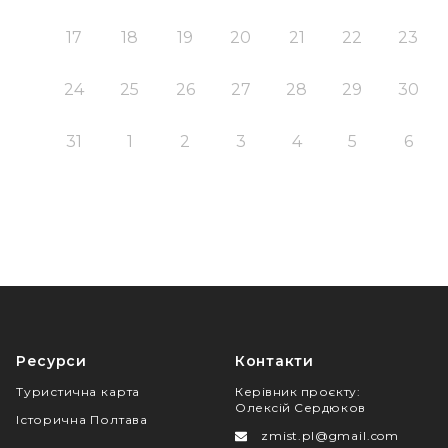
17
18
19
20
21
22
23
24
25
26
27
28
29
30
31
1
2
3
4
5
6
Ресурси
Контакти
Туристична карта
Керівник проєкту
:
Олексій Сердюков
Історична Полтава
zmist.pl@gmail.com