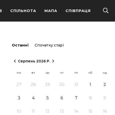
В
СПІЛЬНОТА
МАПА
СПІВПРАЦЯ
Останні
Спочатку старі
Серпень 2026 Р.
пн
вт
ср
чт
пт
сб
нд
27
28
29
30
31
1
2
3
4
5
6
7
8
9
10
11
12
13
14
15
16