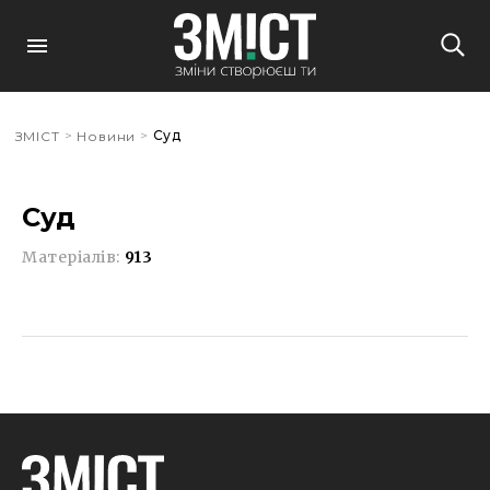
>
>
Суд
ЗМІСТ
Новини
Суд
Матеріалів:
913