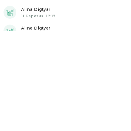
Alina Digtyar
11 Березня, 17:17
Alina Digtyar
09 Квітня, 15:59
Олександр Гриб
29 Квітня, 18:24
Олександр Гриб
02 Травня, 18:33