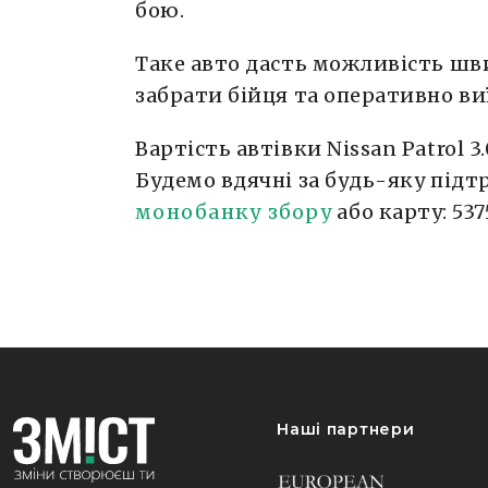
бою.
Таке авто дасть можливість шв
забрати бійця та оперативно ви
Вартість автівки Nissan Patrol 3
Будемо вдячні за будь-яку підт
монобанку збору
або карту: 5375
Наші партнери