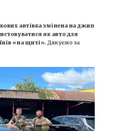
ькових автівка змінена на джип
ористовуватися як авто для
оїнів «на щиті».
Дякуємо за