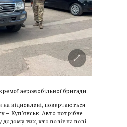
окремої аеромобільної бригади.
и на відновлені, повертаються
у – Куп'янськ. Авто потрібне
у додому тих, хто поліг на полі