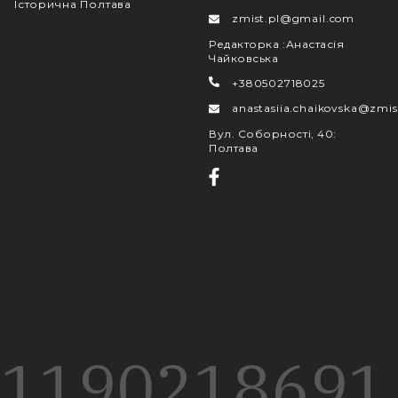
Історична Полтава
zmist.pl@gmail.com
Редакторка
:
Анастасія
Чайковська
+380502718025
anastasiia.chaikovska@zmis
Вул. Соборності, 40
:
Полтава
1190
218
691