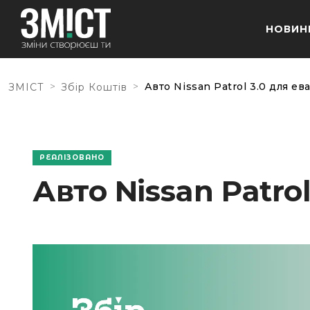
НОВИН
>
>
Авто Nissan Patrol 3.0 для ев
ЗМІСТ
Збір Коштів
РЕАЛІЗОВАНО
Авто Nissan Patrol