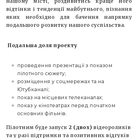
нашому місті, роздивитись краще його
відтінки і тенденції майбутнього, пізнання
яких необхідно для бачення напрямку
подальшого розвитку нашого суспільства.
Подальша доля про
екту
проведення презентації з показом
пілотного сюжету;
розміщення у соцмережах та на
Ютубканалі;
показ на місцевих телеканалах;
показ у кінотеатрах перед початком
основних фільмів.
Пілотним буде запуск
2 (двох)
відеороликів
та у разі підтримки та позитивних відгуків