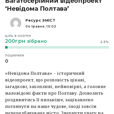
Багатосерійний відеопроект
‘Невідома Полтава’
Ресурс ЗМІСТ
04 травня, 10:02
ЦІЛЬ
8 000ГРН
200грн
зібрано
2.5
%
ПОШИРИЛИ
0
«Невідома Полтава» - історичний
відеопроект, що розповість цікаві,
загадкові, захопливі, неймовірні, а головне
маловідомі факти про Полтаву. Дозволить
роздивитись її пильніше, зацікавлено
поглянути на наше чудове, іноді зовсім
непередбачуване місто. Звернути увагу на