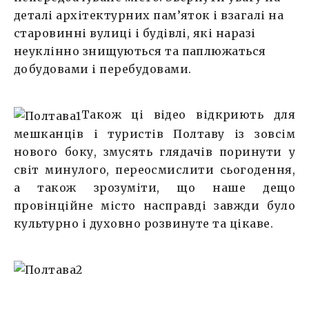
деталі архітектурних пам’яток і взагалі на
старовинні вулиці і будівлі, які наразі
неуклінно знищуються та паплюжаться
добудовами і перебудовами.
Також ці відео відкриють для
мешканців і туристів Полтаву із зовсім
нового боку, змусять глядачів поринути у
світ минулого, переосмислити сьогодення,
а також зрозуміти, що наше дещо
провінційне місто насправді завжди було
культурно і духовно розвинуте та цікаве.