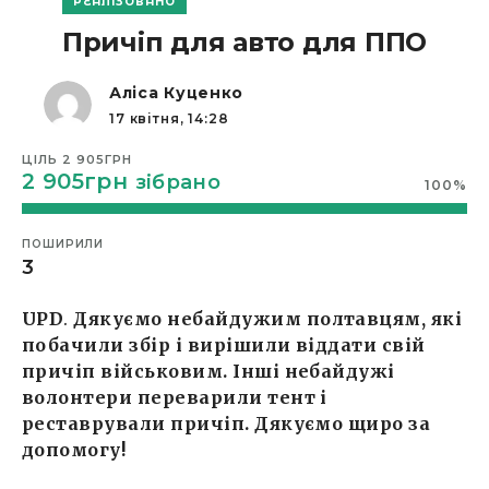
РЕАЛІЗОВАНО
Причіп для авто для ППО
Аліса Куценко
17 квітня, 14:28
ЦІЛЬ
2 905ГРН
2 905грн
зібрано
100
%
ПОШИРИЛИ
3
UPD
.
Дякуємо небайдужим полтавцям, які
побачили збір і вирішили віддати свій
причіп військовим. Інші небайдужі
волонтери переварили тент і
реставрували причіп. Дякуємо щиро за
допомогу!