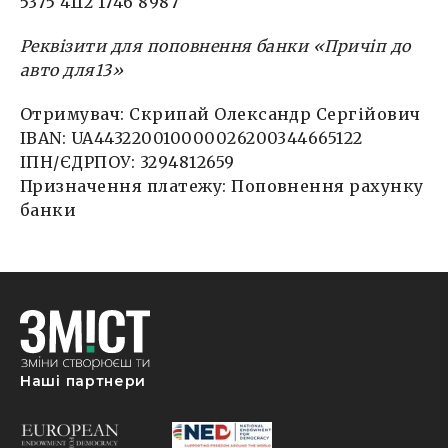
5375 4112 1746 8987
Реквізити для поповнення банки «Причіп до
авто для13»
Отримувач: Скрипай Олександр Сергійович
IBAN: UA443220010000026200344665122
ІПН/ЄДРПОУ: 3294812659
Призначення платежу: Поповнення рахунку
банки
Наші партнери