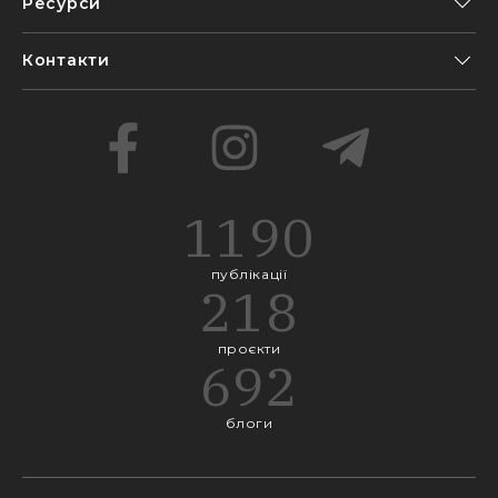
Ресурси
Alina Digtyar
06 Січня, 11:45
Контакти
Alina Digtyar
07 Січня, 14:28
Alina Digtyar
09 Січня, 13:46
1190
Alina Digtyar
11 Січня, 16:03
публікації
218
Alina Digtyar
12 Січня, 10:58
проєкти
692
Alina Digtyar
14 Січня, 15:59
блоги
Ліонель Мессі
15 Січня, 06:55