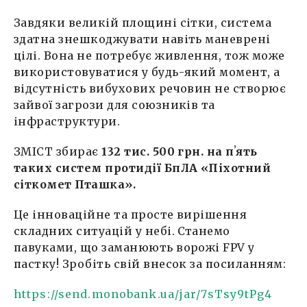
Alina Digtyar
Завдяки великій площині сітки, система
15 Грудня, 00:53
здатна знешкоджувати навіть маневрені
цілі. Вона не потребує живлення, тож може
Alina Digtyar
використовуватися у будь-який момент, а
15 Грудня, 11:59
відсутність вибухових речовин не створює
зайвої загрози для союзників та
Alina Digtyar
інфраструктури.
16 Грудня, 12:56
ЗМІСТ збирає
132 тис. 500 грн. на пʼять
Alina Digtyar
17 Грудня, 12:55
таких систем протидії БпЛА «Піхотний
сіткомет Пташка».
Alina Digtyar
18 Грудня, 11:33
Це інноваційне та просте вирішення
складних ситуацій у небі. Станемо
Alina Digtyar
павуками, що заманюють ворожі FPV у
21 Грудня, 21:10
пастку! Зробіть свій внесок за посиланням:
Марія Монтессорі
https://send.monobank.ua/jar/7sTsy9tPg4
22 Грудня, 07:02