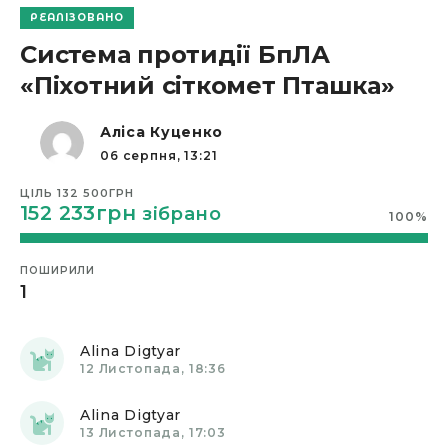
РЕАЛІЗОВАНО
Олександр Гриб
Система протидії БпЛА
07 Листопада, 08:58
«Піхотний сіткомет Пташка»
Мулан
09 Листопада, 08:20
Аліса Куценко
06 серпня, 13:21
Alina Digtyar
09 Листопада, 22:12
ЦІЛЬ
132 500ГРН
152 233грн
зібрано
100
%
Alina Digtyar
10 Листопада, 14:39
ПОШИРИЛИ
Alina Digtyar
1
11 Листопада, 15:33
Alina Digtyar
12 Листопада, 18:36
Alina Digtyar
13 Листопада, 17:03