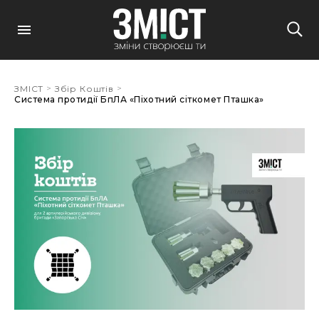
Alina Digtyar
22 Жовтня, 23:45
Alina Digtyar
23 Жовтня, 15:01
>
>
ЗМІСТ
Збір Коштів
Система протидії БпЛА «Піхотний сіткомет Пташка»
Alina Digtyar
31 Жовтня, 13:36
Alina Digtyar
01 Листопада, 21:04
Alina Digtyar
02 Листопада, 23:40
Alina Digtyar
05 Листопада, 11:17
Alina Digtyar
06 Листопада, 12:52