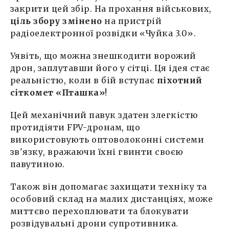
закрити цей збір. На прохання військових,
Alina Digtyar
ціль збору змінено
на пристрій
26 Листопада, 14:44
радіоелектронної розвідки «Чуйка 3.0».
Alina Digtyar
Уявіть, що можна знешкодити ворожий
28 Листопада, 15:01
дрон, заплутавши його у сітці. Ця ідея стає
реальністю, коли в бій вступає
піхотний
Мішель Обама
02 Грудня, 09:20
сіткомет «Пташка»
!
Alina Digtyar
Цей механічний павук здатен злегкістю
03 Грудня, 11:34
протидіяти FPV-дронам, що
використовують оптоволоконні системи
Alina Digtyar
зв'язку, вражаючи їхні гвинти своєю
05 Грудня, 17:17
павутиною.
Alina Digtyar
Також він допомагає захищати техніку та
09 Грудня, 14:09
особовий склад на малих дистанціях, може
миттєво перехоплювати та блокувати
Alina Digtyar
12 Грудня, 21:32
розвідувальні дрони супротивника.