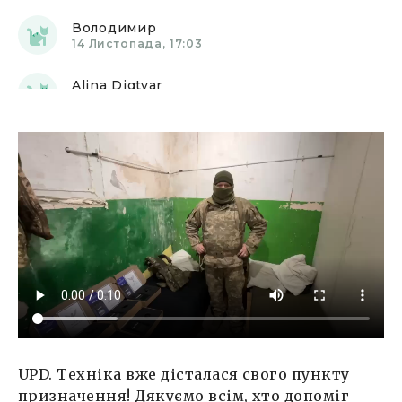
Володимир
14 Листопада, 17:03
Alina Digtyar
16 Листопада, 21:14
Олександр Гриб
18 Листопада, 07:48
Alina Digtyar
19 Листопада, 11:37
Alina Digtyar
21 Листопада, 12:49
Alina Digtyar
24 Листопада, 15:13
Олександра
UPD. Техніка вже дісталася свого пункту
24 Листопада, 18:05
призначення! Дякуємо всім, хто допоміг