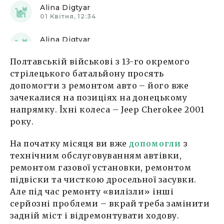
Alina Digtyar
01 Квітня, 12:34
Alina Digtyar
04 Квітня, 19:53
Полтавській військові з 13-го окремого
Alina Digtyar
стрілецького батальйону просять
05 Квітня, 15:41
допомогти з ремонтом авто – його вже
зачекалися на позиціях на донецькому
напрямку. Їхні колеса – Jeep Cherokee 2001
року.
На початку місяця ви вже
допомогли
з
технічним обслуговуванням автівки,
ремонтом газової установки, ремонтом
підвіски та чисткою дросельної засувки.
Але під час ремонту «вилізли» інші
серйозні проблеми – вкрай треба замінити
задній міст і відремонтувати ходову.