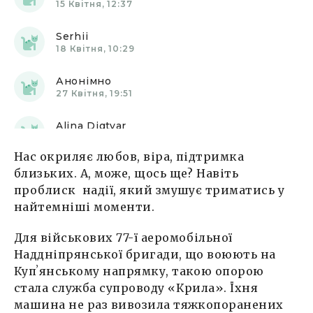
15 Квітня, 12:37
Serhii
18 Квітня, 10:29
Анонімно
27 Квітня, 19:51
Alina Digtyar
29 Квітня, 22:23
Нас окриляє любов, віра, підтримка
Alina Digtyar
близьких. А, може, щось ще? Навіть
29 Квітня, 22:24
проблиск надії, який змушує триматись у
найтемніші моменти.
Тоторо
17 Травня, 06:34
Для військових 77-ї аеромобільної
Наддніпрянської бригади, що воюють на
Володимир
Купʼянському напрямку, такою опорою
26 Травня, 15:27
стала служба супроводу «Крила». Їхня
машина не раз вивозила тяжкопоранених
Олександр