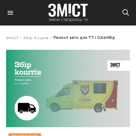
>
>
Ремонт авто для 77-ї ОАеМБр
ЗМІСТ
Збір Коштів
Alina Digtyar
30 Березня, 12:01
Alina Digtyar
31 Березня, 15:44
Alina Digtyar