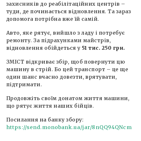
08 Червня, 20:26
захисників до реабілітаційних центрів –
туди, де починається відновлення. Та зараз
Володимир
допомога потрібна вже їй самій.
27 Червня, 19:13
Авто, яке рятує, вийшло з ладу і потребує
Володимир
ремонту. За підрахунками майстрів,
27 Червня, 19:14
відновлення обійдеться у
51 тис. 250 грн.
Alina Digtyar
ЗМІСТ відкриває збір, щоб повернути цю
29 Червня, 12:58
машину в стрій. Бо цей транспорт – це ще
один шанс вчасно довезти, врятувати,
Alina Digtyar
29 Червня, 12:59
підтримати.
Володимир
Продовжіть своїм донатом життя машини,
27 Липня, 21:55
що рятує життя наших бійців.
Анонімно
Посилання на банку збору:
27 Липня, 23:58
https://send.monobank.ua/jar/8nQQ94QNcm