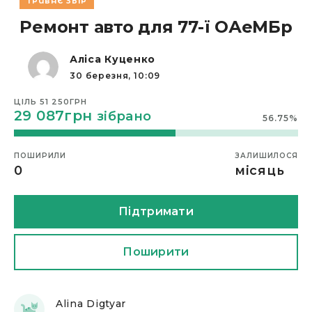
ТРИВАЄ ЗБІР
01 Квітня, 16:47
Ремонт авто для 77-ї ОАеМБр
Alina Digtyar
07 Квітня, 02:42
Аліса Куценко
30 березня, 10:09
Alina Digtyar
07 Квітня, 12:12
ЦІЛЬ
51 250ГРН
29 087грн
зібрано
56.75
%
Alina Digtyar
08 Квітня, 12:14
ПОШИРИЛИ
ЗАЛИШИЛОСЯ
0
місяць
Alina Digtyar
09 Квітня, 11:28
Підтримати
Alina Digtyar
10 Квітня, 12:33
Поширити
Володимир
14 Квітня, 15:09
Alina Digtyar