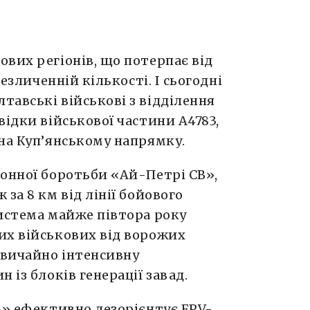
вих регіонів, що потерпає від
незличенній кількості. І сьогодні
авські військові з відділення
відки військової частини А4783,
на Куп’янському напрямку.
ронної боротьби «Ай-Петрі СВ»,
за 8 км від лінії бойового
истема майже півтора року
их військових від ворожих
звичайно інтенсивну
 із блоків генерації завад.
В» ефективно дезорієнтує FPV-