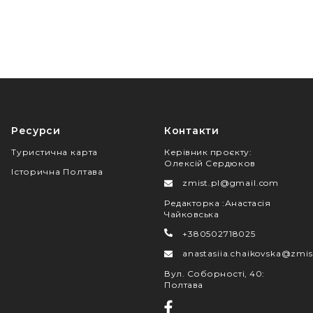
Ресурси
Контакти
Туристична карта
Керівник проєкту
:
Олексій Сердюков
Історична Полтава
zmist.pl@gmail.com
Редакторка
:
Анастасія
Чайковська
+380502718025
anastasiia.chaikovska@zmis
Вул. Соборності, 40
:
Полтава