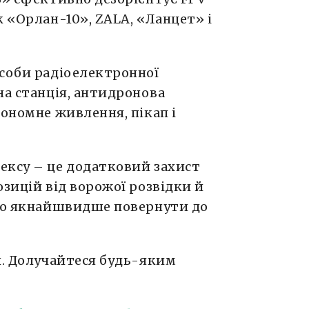
к «Орлан-10», ZALA, «Ланцет» і
асоби радіоелектронної
на станція, антидронова
тономне живлення, пікап і
ексу – це додатковий захист
озицій від ворожої розвідки й
дно якнайшвидше повернути до
н. Долучайтеся будь-яким