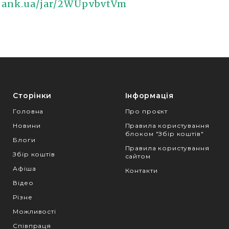
bank.ua/jar/2WUpvbvtVm
Сторінки
Інформація
Головна
Про проєкт
Новини
Правила користування
блоком "Збір коштів"
Блоги
Правила користування
Збір коштів
сайтом
Афіша
Контакти
Відео
Різне
Можливості
Співпраця