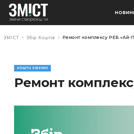
НОВИН
>
>
Ремонт комплексу РЕБ «Ай-П
ЗМІСТ
Збір Коштів
КОШТИ ЗІБРАНІ
Ремонт комплекс