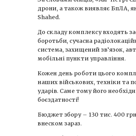
дрони, а також виявляє БпЛА, я
Shahed.
До складу комплексу входять з
боротьби, сучасна радіолокацій
система, захищений зв’язок, ав
мобільні пункти управління.
Кожен день роботи цього компл
наших військових, техніки та п
ударів. Саме тому його необхі
боєздатності!
Бюджет збору – 130 тис. 400 гр
внеском зараз.