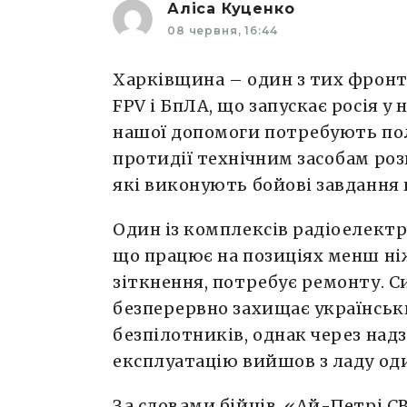
Аліса Куценко
08 червня, 16:44
Харківщина – один з тих фронто
FPV і БпЛА, що запускає росія у 
нашої допомоги потребують полт
протидії технічним засобам роз
які виконують бойові завдання 
Один із комплексів радіоелект
що працює на позиціях менш ніж 
зіткнення, потребує ремонту. С
безперервно захищає українськ
безпілотників, однак через над
експлуатацію вийшов з ладу один
За словами бійців, «Ай-Петрі С