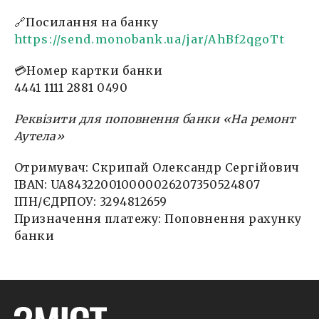
🔗Посилання на банку
Alina Digtyar
01 Квітня, 13:44
https://send.monobank.ua/jar/AhBf2qgoTt
Alina Digtyar
💳Номер картки банки
02 Квітня, 17:34
4441 1111 2881 0490
Alina Digtyar
Реквізити для поповнення банки «На ремонт
03 Квітня, 15:07
Аутела»
Alina Digtyar
Отримувач: Скрипай Олександр Сергійович
04 Квітня, 14:56
IBAN: UA843220010000026207350524807
ІПН/ЄДРПОУ: 3294812659
Alina Digtyar
06 Квітня, 14:04
Призначення платежу: Поповнення рахунку
банки
Alina Digtyar
07 Квітня, 12:53
Alina Digtyar
11 Квітня, 12:15