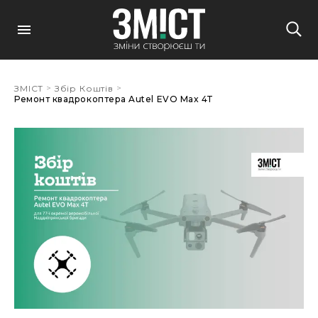
Alina Digtyar
26 Січня, 13:50
Alina Digtyar
30 Січня, 14:51
>
>
ЗМІСТ
Збір Коштів
Ремонт квадрокоптера Autel EVO Max 4T
Alina Digtyar
04 Лютого, 13:21
Alina Digtyar
05 Лютого, 16:30
Alina Digtyar
07 Лютого, 10:59
Alina Digtyar
10 Лютого, 21:50
Alina Digtyar
14 Лютого, 18:52