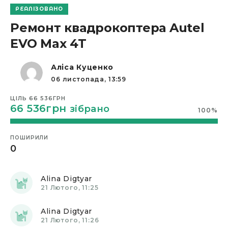
РЕАЛІЗОВАНО
Alina Digtyar
Ремонт квадрокоптера Autel
15 Лютого, 14:35
EVO Max 4T
Alina Digtyar
17 Лютого, 12:13
Аліса Куценко
06 листопада, 13:59
Alina Digtyar
18 Лютого, 14:30
ЦІЛЬ
66 536ГРН
66 536грн
зібрано
100
%
Alina Digtyar
20 Лютого, 14:10
ПОШИРИЛИ
Alina Digtyar
0
21 Лютого, 11:19
Alina Digtyar
21 Лютого, 11:25
Alina Digtyar
21 Лютого, 11:26