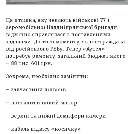
Alina Digtyar
13 Березня, 10:42
Ця пташка, яку чекають військові 77-ї
аеромобільної Наддніпрянської бригади,
Alina Digtyar
14 Березня, 13:34
відмінно справлялася з поставленими
задачами. До того моменту, як постраждала
Alina Digtyar
від російського РЕБу. Тепер «Аутел»
16 Березня, 01:17
потребує ремонту, загальний бюджет якого
– 88 тис. 601 грн.
Alina Digtyar
16 Березня, 13:10
Зокрема, необхідно замінити:
Alina Digtyar
– запчастини підвісів
17 Березня, 12:18
– поставити новий мотор
Alina Digtyar
19 Березня, 12:25
– верхні та нижні демпфери камери
Alina Digtyar
– кабель підвісу «косичку»
21 Березня, 01:00