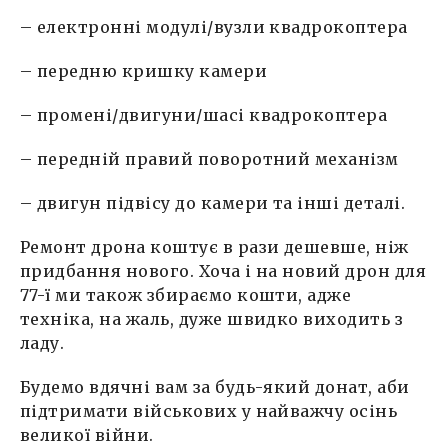
– електронні модулі/вузли квадрокоптера
Alina Digtyar
21 Березня, 09:54
– передню кришку камери
Alina Digtyar
23 Березня, 23:58
– промені/двигуни/шасі квадрокоптера
– передній правий поворотний механізм
Alina Digtyar
26 Березня, 00:09
– двигун підвісу до камери та інші деталі.
Alina Digtyar
27 Березня, 00:45
Ремонт дрона коштує в рази дешевше, ніж
придбання нового. Хоча і на новий дрон для
Alina Digtyar
77-ї ми також збираємо кошти, адже
27 Березня, 13:32
техніка, на жаль, дуже швидко виходить з
ладу.
Alina Digtyar
28 Березня, 09:46
Будемо вдячні вам за будь-який донат, аби
підтримати військових у найважчу осінь
Alina Digtyar
31 Березня, 15:32
великої війни.