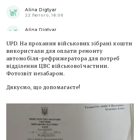
Alina Digtyar
22 Лютого, 18:06
Alina Digtyar
23 Лютого, 16:08
UPD. На прохання військових зібрані кошти
Alina Digtyar
використали для оплати ремонту
24 Лютого, 23:37
автомобіля-рефрижератора для потреб
відділення ЦВС військової частини.
Alina Digtyar
Фотозвіт незабаром.
25 Лютого, 13:04
Дякуємо, що допомагаєте!
Alina Digtyar
26 Лютого, 09:23
Alina Digtyar
27 Лютого, 12:10
Alina Digtyar
01 Березня, 11:43