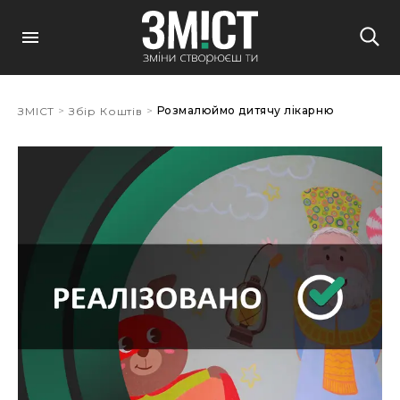
>
>
Розмалюймо дитячу лікарню
ЗМІСТ
Збір Коштів