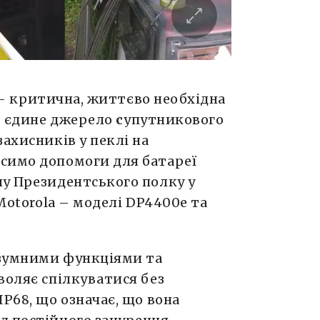
ок – критична, життєво необхідна
–
єдине джерело
с
упутникового
ахисників у пеклі на
симо допомоги для батареї
ну Президентського полку у
 Motorola – моделі DP4400e та
озумними функціями та
воляє спілкуватися без
IP68, що означає, що вона