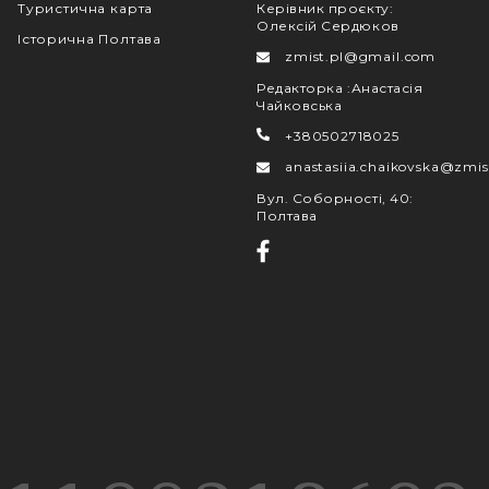
Туристична карта
Керівник проєкту
:
Олексій Сердюков
Пан Шаміль
Історична Полтава
zmist.pl@gmail.com
06 Березня, 21:19
Редакторка
:
Анастасія
Анонімно
Чайковська
06 Березня, 22:34
+380502718025
anastasiia.chaikovska@zmis
Всеволод
Вул. Соборності, 40
:
06 Березня, 23:57
Полтава
Марія
07 Березня, 09:24
Олександр
07 Березня, 10:47
Анонімно
07 Березня, 10:54
Валентни
07 Березня, 10:54