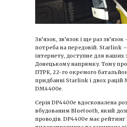
Зв’язок, зв’язок і ще раз зв’яз
потреба на передовій. Starlink
інтернету,
доступне для наших з
Донецькому напрямку. Тому про
ПТРК, 22-го окремого батальйо
придбанні Starlink і двох рацій
DM4400e.
Серія DP4400e вдосконалена р
вбудованим Bluetooth, який доз
проводів. DP4400e має рейтинг 