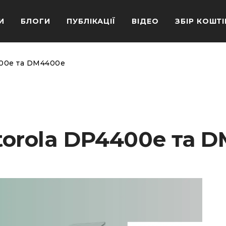
И
БЛОГИ
ПУБЛІКАЦІЇ
ВІДЕО
ЗБІР КОШТІ
4400e та DM4400e
Motorola DP4400e та