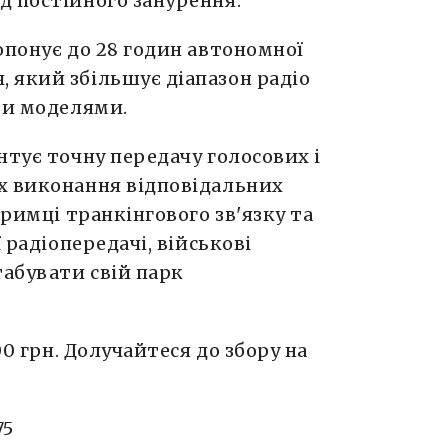
д постійного занурення.
опонує до 28 годин автономної
 який збільшує діапазон радіо
ми моделями.
нтує точну передачу голосових і
х виконання відповідальних
тримці транкінгового зв'язку та
 радіопередачі, військові
абувати свій парк
00 грн. Долучайтеся до збору на
75