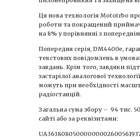
пилонепроникна та захищена ві
Ця нова технологія Mototrbo пр
роботи та покращений приймач,
на 8% у порівнянні з попередні
Попередня серія, DM4400e, гара
текстових повідомлень в умова
завдань. Крім того, завдяки під
застарілої аналогової технології
можуть при необхідності масшт
радіостанцій.
Загальна сума збору – 94 тис. 5
сайті або за реквізитами:
UA3638080500000000260056193