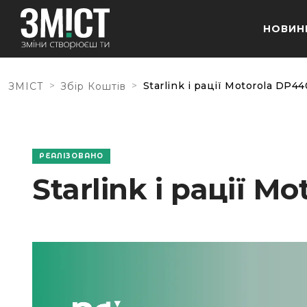
НОВИН
>
>
Starlink і рації Motorola DP
ЗМІСТ
Збір Коштів
РЕАЛІЗОВАНО
Starlink і рації 