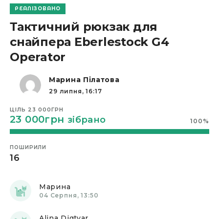
РЕАЛІЗОВАНО
Тактичний рюкзак для
Анонімно
снайпера Eberlestock G4
30 Липня, 07:43
Operator
Тарас
02 Серпня, 16:05
Марина Пілатова
29 липня, 16:17
Sveta
04 Серпня, 11:12
ЦІЛЬ
23 000ГРН
23 000грн
зібрано
100
%
Євген
04 Серпня, 11:21
ПОШИРИЛИ
Олег
16
04 Серпня, 12:09
Марина
04 Серпня, 13:50
Alina Digtyar