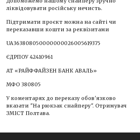
Допоможемо нашому снайперу зручно
ліквідовувати російську нечисть.
Підтримати проєкт можна на сайті чи
переказавши кошти за реквізитами
UA363808050000000026005619375
ЄДРПОУ 42410961
АТ «РАЙФФАЙЗЕН БАНК АВАЛЬ»
МФО 380805
У коментарях до переказу обов'язково
вказати "На рюкзак снайперу". Отримувач
ЗМІСТ Полтава.