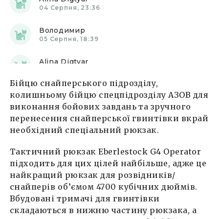
04 Серпня, 23:36
Володимир
05 Серпня, 18:39
Alina Digtyar
06 Серпня, 16:33
Бійцю снайперського підрозділу,
Станіслав
колишньому бійцю спецпідрозділу АЗОВ для
08 Серпня, 10:01
виконання бойових завдань та зручного
перенесення снайперської гвинтівки вкрай
Юля
необхідний спеціальний рюкзак.
12 Серпня, 13:23
Тактичний рюкзак Eberlestock G4 Operator
Ольга
підходить для цих цілей найбільше, адже це
13 Серпня, 19:03
найкращий рюкзак для розвідників/
снайперів об’ємом 4700 кубічних дюймів.
Alina Digtyar
15 Серпня, 00:11
Вбудовані тримачі для гвинтівки
складаються в нижню частину рюкзака, а
Анонімно