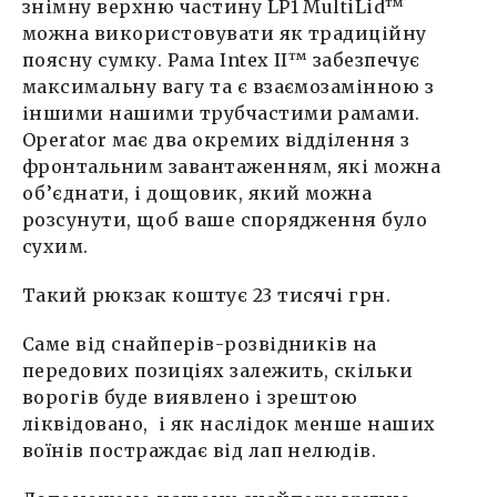
знімну верхню частину LP1 MultiLid™
15 Серпня, 08:20
можна використовувати як традиційну
поясну сумку. Рама Intex II™ забезпечує
Анонімно
максимальну вагу та є взаємозамінною з
15 Серпня, 08:20
іншими нашими трубчастими рамами.
Operator має два окремих відділення з
фронтальним завантаженням, які можна
об’єднати, і дощовик, який можна
розсунути, щоб ваше спорядження було
сухим.
Такий рюкзак коштує 23 тисячі грн.
Саме від снайперів-розвідників на
передових позиціях залежить, скільки
ворогів буде виявлено і зрештою
ліквідовано, і як наслідок менше наших
воїнів постраждає від лап нелюдів.