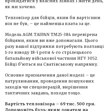
прокидатися у власних ліжках і жити день,
як ми хочемо.
Тепловізор для бійців, яким би вартісним
він не був, – це найменша плата за це.
Модель AGM TAIPAN TM25-384 перевірена
бійцями, яким ви вже допомагали. Цього
разу вашої підтримки потребують полтавці
1-го взводу 18-ї роти 4-го стрілецького
батальйону військової частини НГУ 3052.
Бійці б’ються на Сватівському напрямку.
Основне призначення даної моделі – це
патрулювання, проведення пошукових
заходів чи спецоперацій, вирішення
тактичних завдань, походи тощо.
Вартість тепловізора – 69 тис. 500 грн.
Допоможіть будь-яким донатом на