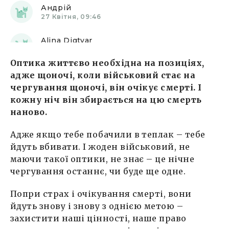
Андрій
27 Квітня, 09:46
Alina Digtyar
30 Квітня, 11:46
Оптика життєво необхідна на позиціях,
Alina Digtyar
адже щоночі, коли військовий стає на
01 Травня, 16:25
чергування щоночі, він очікує смерті. І
кожну ніч він збирається на цю смерть
наново.
Адже якщо тебе побачили в теплак – тебе
йдуть вбивати. І жоден військовий, не
маючи такої оптики, не знає – це нічне
чергування останнє, чи буде ще одне.
Попри страх і очікування смерті, вони
йдуть знову і знову з однією метою –
захистити наші цінності, наше право